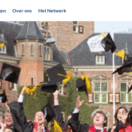
gen
Over ons
Het Netwerk