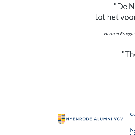
"De N
tot het vo
Herman Bruggin
"Th
C
N