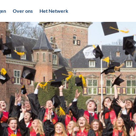
gen
Over ons
Het Netwerk