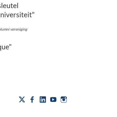
leutel
iversiteit"
alumni vereniging
que"