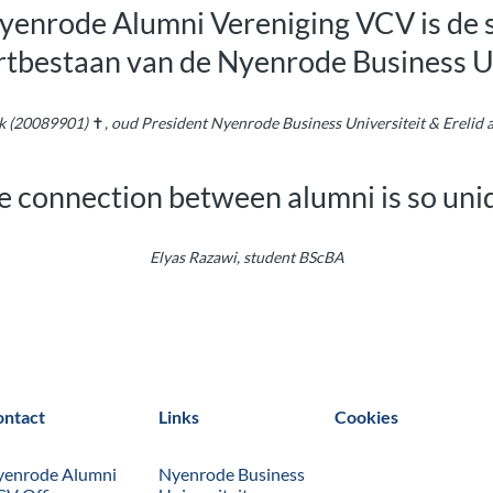
yenrode Alumni Vereniging VCV is de s
ortbestaan van de Nyenrode Business Un
k
(20089901)
✝
, oud President Nyenrode Business Universiteit & Erelid 
e connection between alumni is so uni
Elyas Razawi, student BScBA
ontact
Links
Cookies
yenrode Alumni
Nyenrode Business