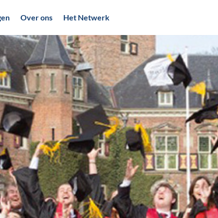
gen
Over ons
Het Netwerk