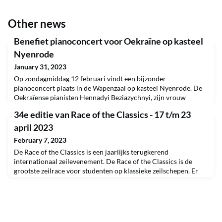
Other news
Benefiet pianoconcert voor Oekraïne op kasteel
Nyenrode
January 31, 2023
Op zondagmiddag 12 februari vindt een bijzonder
pianoconcert plaats in de Wapenzaal op kasteel Nyenrode. De
Oekraïense pianisten Hennadyi Beziazychnyi, zijn vrouw
Nataliia Abdulina en hun bijzonder getalenteerde 9 jarige
34e editie van Race of the Classics - 17 t/m 23
dochtertje Yulianna spelen een prachtige voorstelling met
werken van Schubert, Chopin en Liszt. Het concert begint om
april 2023
16.00 uur.Door de oorlog is het gezin uit elkaar geraakt. Nat
February 7, 2023
De Race of the Classics is een jaarlijks terugkerend
internationaal zeilevenement. De Race of the Classics is de
grootste zeilrace voor studenten op klassieke zeilschepen. Er
strijden in de 34e editie zo’n 500 studenten met 16 teams van
verschillende Universiteiten en Hogescholen in Nederland
tegen elkaar. Deze editie van de Race of the Classics vindt plaats
van 17 tot en met 23 april 2023. De vlo