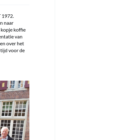
T 1972.
n naar
 kopje koffie
entatie van
pen over het
tijd voor de