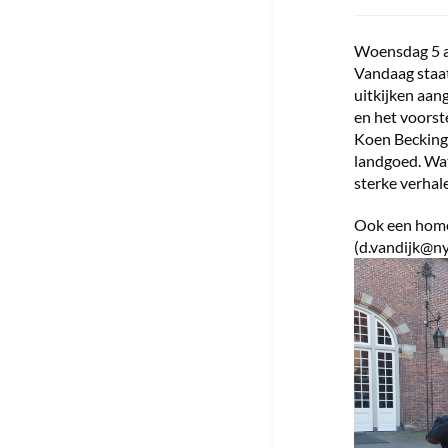
Woensdag 5 ap
Vandaag staa
uitkijken aan
en het voorst
Koen Becking.
landgoed. Wat
sterke verhale
Ook een home
(
d.vandijk@n