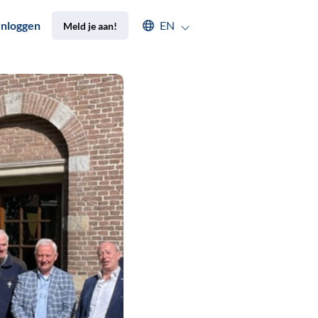
Select an available language
Inloggen
EN
Meld je aan!