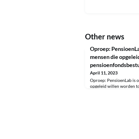
Other news
Oproep: PensioenLab
mensen die opgeleid
pensioenfondsbest
April 11, 2023
Oproep: PensioenLab is o
opgeleid willen worden t
📢 Vanaf september 2023 
van de PensioenLab Acad
vijftien deelnemers GRATI
worden op niveau A’ aan, 
tijdens een stage of train
pensioenfonds én volg je 