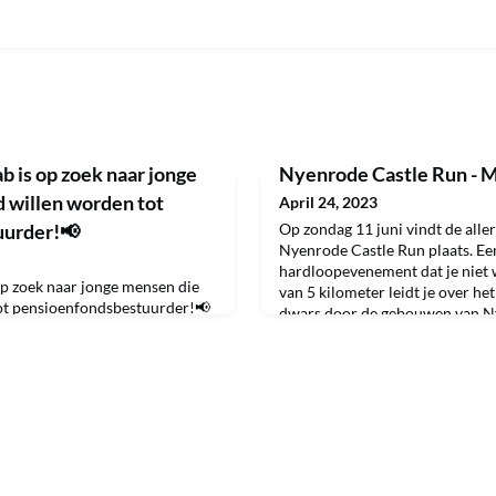
 is op zoek naar jonge
Nyenrode Castle Run - Me
 willen worden tot
April 24, 2023
uurder!📢
Op zondag 11 juni vindt de aller
Nyenrode Castle Run plaats. Ee
hardloopevenement dat je niet 
p zoek naar jonge mensen die
van 5 kilometer leidt je over he
ot pensioenfondsbestuurder!📢
dwars door de gebouwen van Nye
starten we met de derde editie
kans om te rennen door onder me
emie. Daarmee bieden we
Plesmanhotel en de Pfizer zaal - 
S de opleiding ‘Geschikt
een doorgewinterde hardloper 
doe je praktijkervaring op
eeship bij het bestuur van een
aanvulle