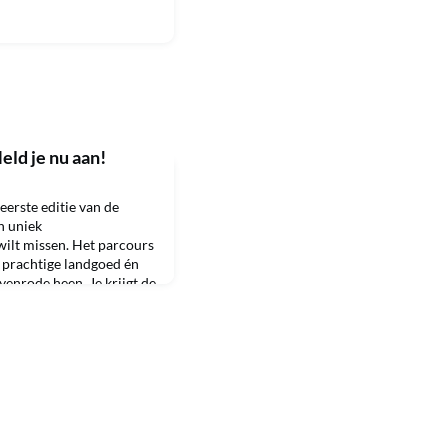
ld je nu aan!
eerste editie van de
n uniek
wilt missen. Het parcours
t prachtige landgoed én
nrode heen. Je krijgt de
er het kasteel, het
hoe cool is dat! Of je nu
ben