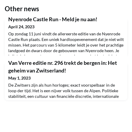
Other news
Nyenrode Castle Run - Meld je nu aan!
April 24, 2023
Op zondag 11 juni vindt de allereerste editie van de Nyenrode
Castle Run plaats. Een uniek hardloopevenement dat je niet wilt
missen. Het parcours van 5 kilometer leidt je over het prachtige
landgoed én dwars door de gebouwen van Nyenrode heen. Je
krijgt de kans om te rennen door onder meer het kasteel, het
Plesmanhotel en de Pfizer zaal - hoe cool is dat! Of je nu een
Van Verre editie nr. 296 trekt de bergen in: Het
doorgewinterde hardloper ben
geheim van Zwitserland!
May 1, 2023
De Zwitsers zijn als hun horloges; exact voorspelbaar in de
loop der tijd. Het is een nijver volk tussen de Alpen. Politieke
stabiliteit, een cultuur van financiële discretie, internationale
handelsgeest, inzicht om te investeren in research &
development en een vrijhaven voor gefortuneerde
machthebbers hebben Zwitserland een unieke status bezorgd.
Uit alle windstreken werd en wordt geld, al dan n