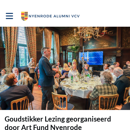
Toggle main navigation
Goudstikker Lezing georganiseerd
door Art Fund Nyenrode