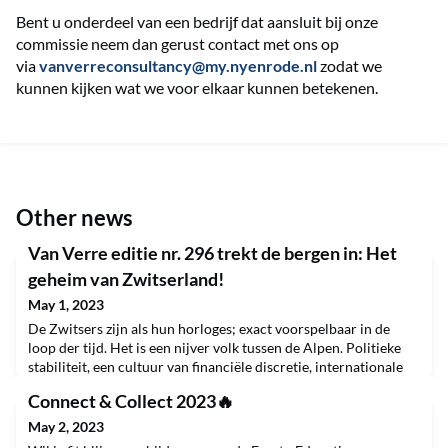
Bent u onderdeel van een bedrijf dat aansluit bij onze
commissie neem dan gerust contact met ons op
via
vanverreconsultancy@my.
nyenrode.nl
zodat we
kunnen kijken wat we voor elkaar kunnen betekenen.
Other news
Van Verre editie nr. 296 trekt de bergen in: Het
geheim van Zwitserland!
May 1, 2023
De Zwitsers zijn als hun horloges; exact voorspelbaar in de
loop der tijd. Het is een nijver volk tussen de Alpen. Politieke
stabiliteit, een cultuur van financiële discretie, internationale
handelsgeest, inzicht om te investeren in research &
Connect & Collect 2023🔥
development en een vrijhaven voor gefortuneerde
machthebbers hebben Zwitserland een unieke status bezorgd.
May 2, 2023
Uit alle windstreken werd en wordt geld, al dan n