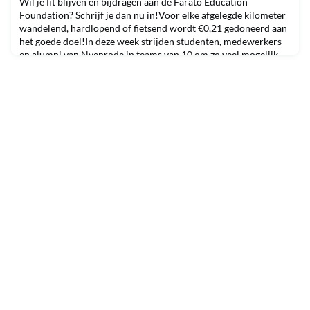
Wil je fit blijven en bijdragen aan de Farato Education
Foundation? Schrijf je dan nu in!Voor elke afgelegde kilometer
wandelend, hardlopend of fietsend wordt €0,21 gedoneerd aan
het goede doel!In deze week strijden studenten, medewerkers
en alumni van Nyenrode in teams van 10 om zo veel mogelijk
kilometers af te leggen.🚴🏽‍♂️Daarnaast zijn er prijzen te winnen:-
500 euro cadeaubon voor het team