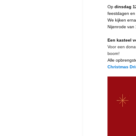
Op
dinsdag 1
feestdagen en h
We kijken ernaa
Nijenrode van
Een kasteel v
Voor een donat
boom!
Alle opbrengs
Christmas Dr