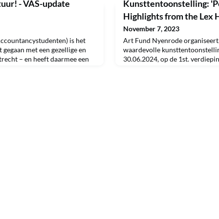
uur! - VAS-update
Kunsttentoonstelling: 'P
Highlights from the Lex H
November 7, 2023
ccountancystudenten) is het
Art Fund Nyenrode organiseert,
t gegaan met een gezellige en
waardevolle kunsttentoonstelli
trecht – en heeft daarmee een
30.06.2024, op de 1st. verdiepi
viteiten, weekendjes weg en
Heijn gebouw. Tentoongesteld 
en afgetrapt! Daarnaast heeft
werken van ROY LICHTENSTEIN
23 haar nieuwe bestuur
Amerikaanse Pop artiest. Titel v
 en Chérie Offenberg blijven
Perfection in Popart, Highlight
, als r
collection. Bijzonderheid: eigen