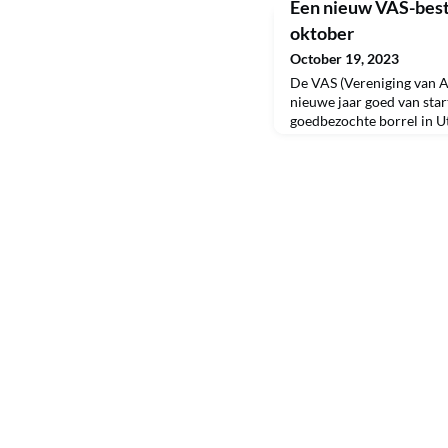
Een nieuw VAS-best
oktober
October 19, 2023
De VAS (Vereniging van A
nieuwe jaar goed van star
goedbezochte borrel in U
nieuw programma vol acti
interessante bijeenkomst
de VAS per september 20
geïnstalleerd. Anne Kock
nog een jaar in het bestuur