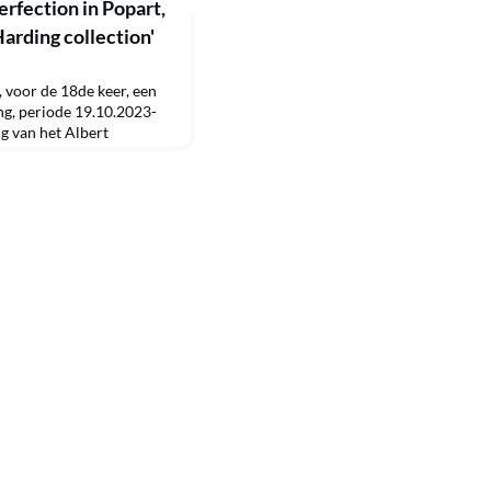
erfection in Popart,
arding collection'
 voor de 18de keer, een
ng, periode 19.10.2023-
ng van het Albert
worden 32 iconische
 (1923-1997), de
an de tentoonstelling :
s from the Lex Harding
 creati