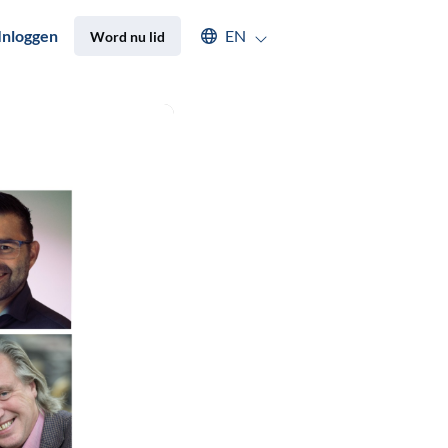
Select an available language
Inloggen
EN
Word nu lid