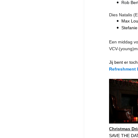
Rob Ber
Dies Natalis (
Max Lo
Stefanie
Een middag vo
VCV-(young)me
Jij bent er toc
Refreshment 
Christmas Dr
SAVE THE DA