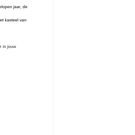
elopen jaar, de
et kasteel van
r in jouw