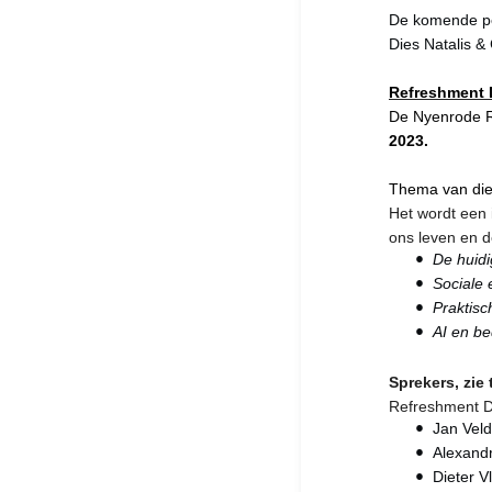
De komende pe
Dies Natalis & 
Refreshment D
De Nyenrode 
2023.
Thema van die d
Het wordt een 
ons leven en 
De huidi
Sociale 
Praktisc
AI en bed
Sprekers, zie 
Refreshment D
Jan Veld
Alexand
Dieter V