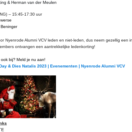
ting & Herman van der Meulen
ENG) – 15:45-17:30 uur
uwerse
 Beninger
or Nyenrode Alumni VCV leden en niet-leden, dus neem gezellig een i
mbers ontvangen een aantrekkelijke ledenkorting!
h ook bij? Meld je nu aan!
Day & Dies Natalis 2023 | Evenementen | Nyenrode Alumni VCV
inks
TE