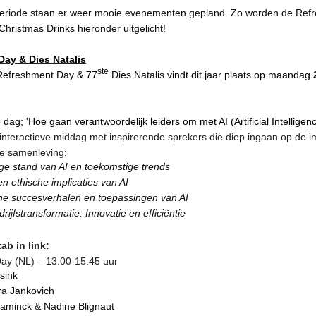
riode staan er weer mooie evenementen gepland. Zo worden de Ref
Christmas Drinks hieronder uitgelicht!
ay & Dies Natalis
ste
Refreshment Day & 77
Dies Natalis vindt dit jaar plaats op maandag
ag; 'Hoe gaan verantwoordelijk leiders om met AI (Artificial Intelligenc
interactieve middag met inspirerende sprekers die diep ingaan op de im
de samenleving:
ge stand van AI en toekomstige trends
en ethische implicaties van AI
he succesverhalen en toepassingen van AI
rijfstransformatie: Innovatie en efficiëntie
tab in link:
ay (NL) – 13:00-15:45 uur
sink
ra Jankovich
laminck & Nadine Blignaut