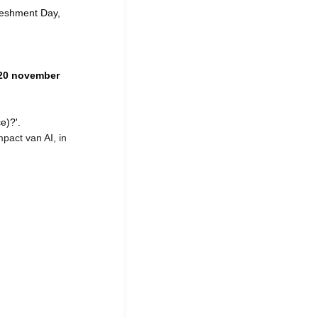
reshment Day,
20 november
e)?'.
pact van AI, in