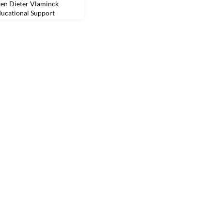
ken Dieter Vlaminck
ducational Support
inciples. Hoe kan AI
van verantwoordelijk
er over een
 van de zaken die wij
eriment rondom een Nyen