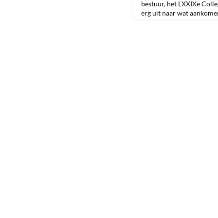
bestuur, het LXXIXe Colle
erg uit naar wat aankomen
jullie zullen jullie op de
het vorige bestuur, het LX
enorm bedanken voor het 
samen met de goede overd
voor o