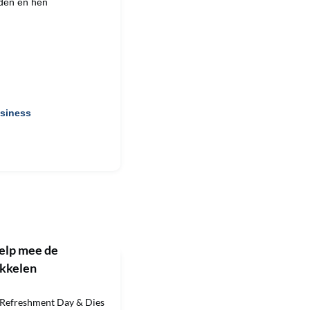
eden en hen
usiness
elp mee de
kkelen
 Refreshment Day & Dies