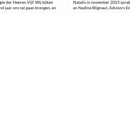
gie der Heeren Vijf. Wij kijken
Natalis in november 2023 spra
d jaar ons zal gaan brengen, en
en Nadine Blignaut, Advisors E
 hoogte houden.Graag willen wij
Nyenrode, over NBU Guiding Pr
XVIIIe Collegie der Heeren Vijf,
bijdragen aan de ontwikkeling 
jaar wat ze hebben neergezet,
leiders? Ze vertelden onder me
racht ligt er een mooie basis
Nyenrode chatbot. Dieter: ' Eén
hebben uitgelicht was het exp