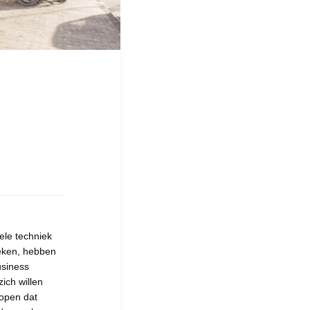
ele techniek
eken, hebben
usiness
ich willen
open dat