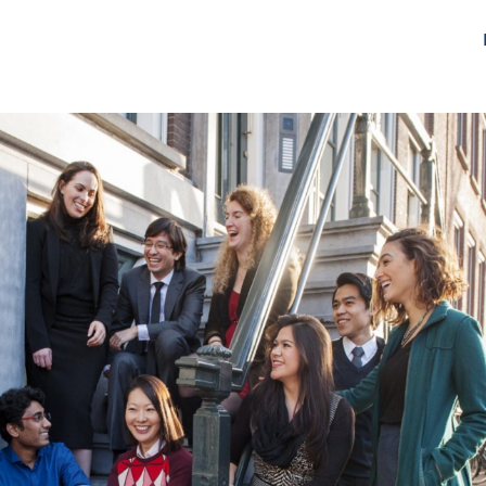
gen
Over ons
Het Netwerk