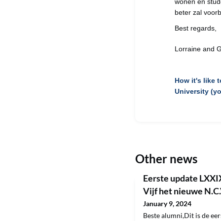
wonen en stude
beter zal voor
Best regards,
Lorraine and 
How it's like
University (y
Other news
Eerste update LXXI
Vijf het nieuwe N.C
January 9, 2024
Beste alumni,Dit is de e