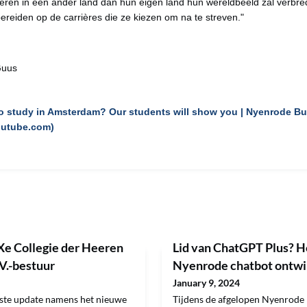
ren in een ander land dan hun eigen land hun wereldbeeld zal verbr
bereiden op de carrières die ze kiezen om na te streven."
Guus
 to study in Amsterdam? Our students will show you | Nyenrode B
outube.com)
Xe Collegie der Heeren
Lid van ChatGPT Plus? H
.V.-bestuur
Nyenrode chatbot ontwi
January 9, 2024
erste update namens het nieuwe
Tijdens de afgelopen Nyenrode