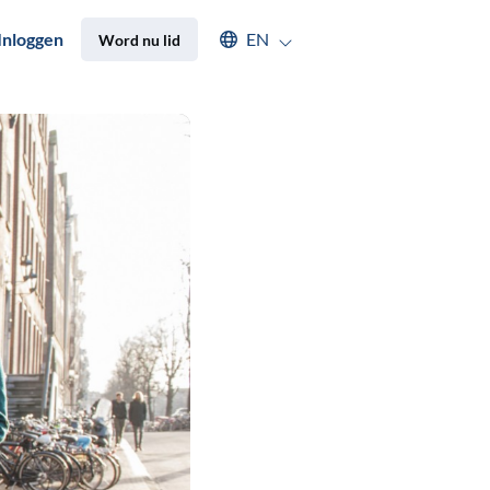
Select an available language
Inloggen
EN
Word nu lid