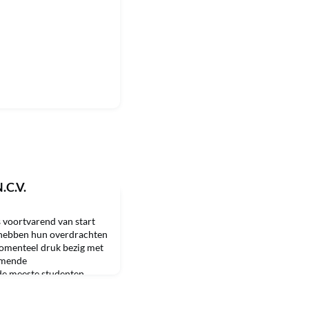
N.C.V.
 voortvarend van start
 hebben hun overdrachten
momenteel druk bezig met
omende
de meeste studenten
kitrip naar het prachtige
enten reisden per bus,