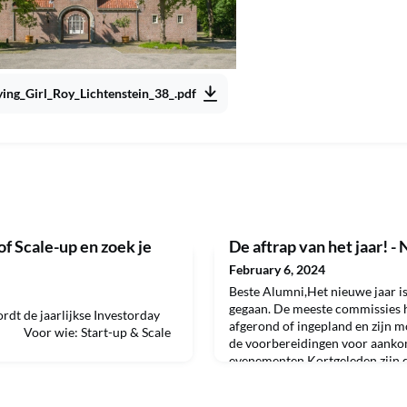
ing_Girl_Roy_Lichtenstein_38_.pdf
 of Scale-up en zoek je
De aftrap van het jaar! - 
February 6, 2024
Beste Alumni,Het nieuwe jaar is
gegaan. De meeste commissies
dt de jaarlijkse Investorday
afgerond of ingepland en zijn 
r wie: Start-up & Scale
de voorbereidingen voor aank
evenementen.Kortgeleden zijn 
 Wat: 3 Start-up &
teruggekeerd van de jaarlijkse s
bij investeerders om een nieuwe
Zell am See. Ongeveer 100 stud
ie: * Start-up & Scale up --