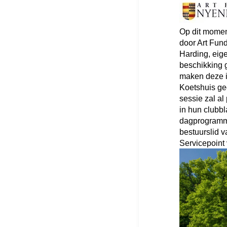
Op dit momen
door Art Fun
Harding, eig
beschikking 
maken deze i
Koetshuis ge
sessie zal a
in hun clubbl
dagprogramma
bestuurslid v
Servicepoint 