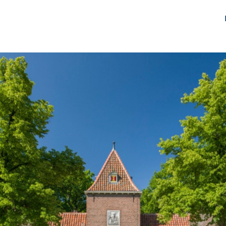
gen
Over ons
Het Netwerk