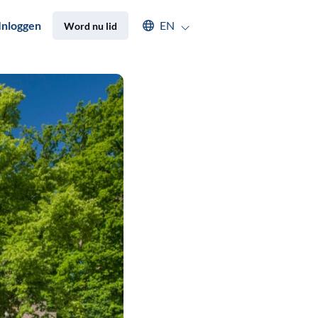
Select an available language
Inloggen
EN
Word nu lid