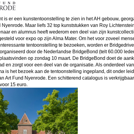
t is er een kunstentoonstelling te zien in het AH gebouw, geor
d Nyenrode. Maar liefs 32 top kunststukken van Roy Lichtenstei
enaar en alumnus heeft wederom een deel van zijn kunstcollecti
gesteld voor expo op zijn Alma Mater. Om het voor zoveel mense
nteressante tentoonstelling te bezoeken, worden er Bridgedrive
organiseerd door de Nederlandse BridgeBond (telt 60.000 leden
l plaatsvinden op zondag 10 maart. De BridgeBond doet de aan
ad en zorgt voor een deel van de organisatie. Als onderdeel van
 is het bezoek aan de tentoonstelling ingepland, dit onder lei
an Art Fund Nyenrode. Een schitterend catalogus is verkrijgbaar 
voor 15 euro.