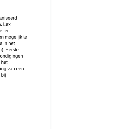
ganiseerd
n. Lex
e ter
n mogelijk te
s in het
). Eerste
kondigingen
 het
ding van een
bij