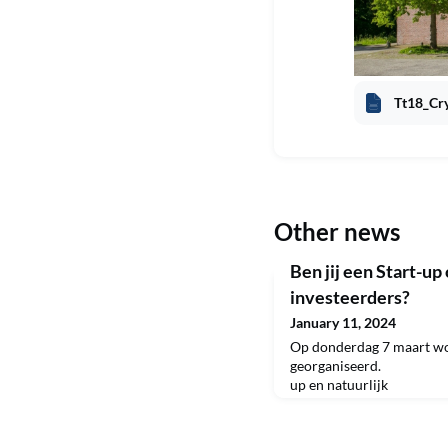
Tt18_Cry
Other news
Ben jij een Start-up
investeerders?
January 11, 2024
Op donderdag 7 maart wor
georganiseerd. Voo
up en natuurlijk
investeerders.
Scale up kunnen pitchen 
volgende stap te maken Act