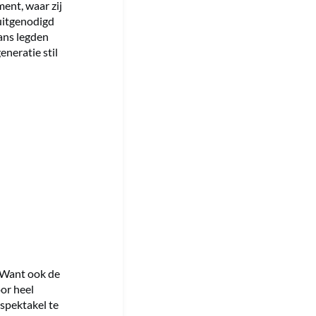
ent, waar zij
 uitgenodigd
rans legden
neratie stil
 Want ook de
or heel
spektakel te