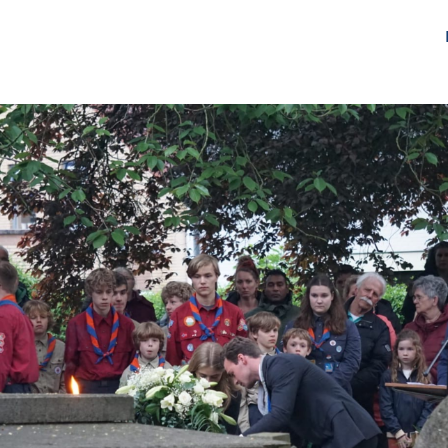
gen
Over ons
Het Netwerk