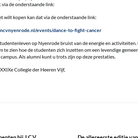
 via de onderstaande link:
ket wilt kopen kan dat via de onderstaande link:
ncvnyenrode.nl/events/dance-to-fight-cancer
tudentenleven op Nyenrode bruist van de energie en activiteiten. 
m te zien hoe de studenten zich inzetten om een levendige gemee
 campus. Als alumni kunt u trots zijn op deze prestaties.
XIXe Collegie der Heeren Vijf,
nten bij J.C.V.
De allereerste editie va