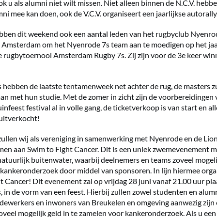
k u als alumni niet wilt missen. Niet alleen binnen de N.C.V. hebbe
ni mee kan doen, ook de V.C.V. organiseert een jaarlijkse autorally
bben dit weekend ook een aantal leden van het rugbyclub Nyenro
r Amsterdam om het Nyenrode 7s team aan te moedigen op het jaa
e rugbytoernooi Amsterdam Rugby 7s. Zij zijn voor de 3e keer win
s hebben de laatste tentamenweek net achter de rug, de masters zu
n met hun studie. Met de zomer in zicht zijn de voorbereidingen 
infeest festival al in volle gang, de ticketverkoop is van start en all
l uitverkocht!
ullen wij als vereniging in samenwerking met Nyenrode en de Lio
men aan Swim to Fight Cancer. Dit is een uniek zwemevenement m
natuurlijk buitenwater, waarbij deelnemers en teams zoveel mogeli
kankeronderzoek door middel van sponsoren. In lijn hiermee orga
t Cancer! Dit evenement zal op vrijdag 28 juni vanaf 21.00 uur pla
, in de vorm van een feest. Hierbij zullen zowel studenten en alumn
ewerkers en inwoners van Breukelen en omgeving aanwezig zijn
oveel mogelijk geld in te zamelen voor kankeronderzoek. Als u een 