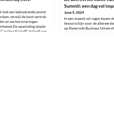
Summit; een dag vol insp
al met een betoverende avond
June 4, 2024
rdam, terwijl de boot vertrok
In een maand vol regen kwam de
den en we herinneringen
tevoorschijn voor de allereerst
erhemel.De opwinding stopte
op Nyenrode Business Universi
"Carrière Kickoff" belooft een
verwelkomde 300 alumni op het
an 's ochtends tot 's avonds
waar zij leerden, ontmoetten en
derdompelen in workshops die
gingen. Onder een festivalachti
gen bie
prominente sprekers zoals Alber
Veldsink, Willemijn Boskma, Ma