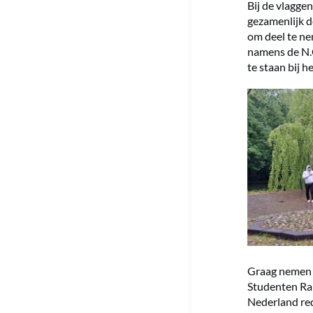
Bij de vlagge
gezamenlijk d
om deel te ne
namens de N.C
te staan bij 
Graag nemen w
Studenten Ral
Nederland red