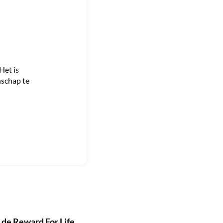
Het is
nschap te
n de Reward For Life