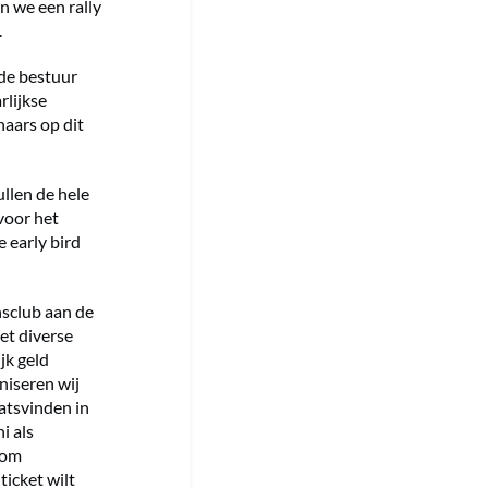
n we een rally
.
de bestuur
rlijkse
naars op dit
llen de hele
voor het
e early bird
nsclub aan de
et diverse
jk geld
niseren wij
atsvinden in
i als
 om
ticket wilt