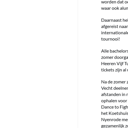
worden dat oo
waar ook alum
Daarnaast he
afgereist naa
international
tournooi!
Alle bachelor
zomer doorgaa
Heeren Vijf Tu
tickets zijn a
Na de zomer z
Vecht deelne
afstanden in 
ophalen voor 
Dance to Figh
het Koetshuis
Nyenrode med
gezamenlijk z