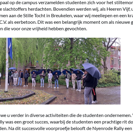
npaal op de campus verzamelden studenten zich voor het stiltemom
e slachtoffers herdachten. Bovendien werden wij, als Heeren Vijf,
men aan de Stille Tocht in Breukelen, waar wij meeliepen en een k
.V. als eerbetoon. Dit was een belangrijk moment om als nieuwe ge
hen die voor onze vrijheid hebben gevochten.
e u verder in diverse activiteiten die de studenten ondernemen.
ly was een groot succes, waarbij de studenten een prachtige rit do
en. Na dit succesvolle voorproefje belooft de Nyenrode Rally een 