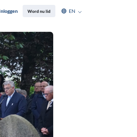
Select an available language
Inloggen
EN
Word nu lid