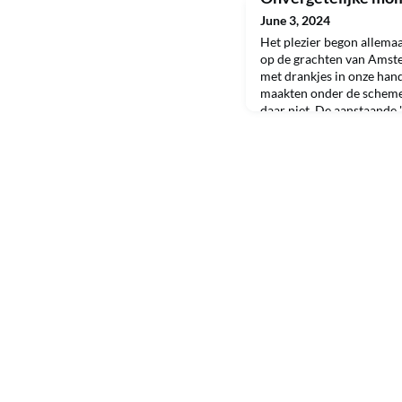
June 3, 2024
Het plezier begon allema
op de grachten van Amste
met drankjes in onze han
maakten onder de schem
daar niet. De aanstaande 
groot succes te worden. V
zullen studenten zich on
een schat aan leerervarin