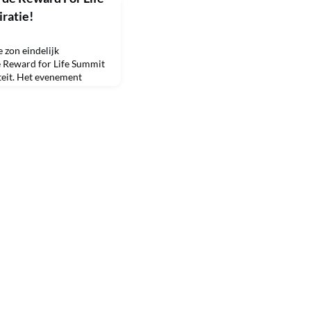
iratie!
 zon eindelijk
e Reward for Life Summit
teit. Het evenement
 prachtige landgoed,
 geïnspireerd naar huis
ge sfeer bespraken
t Plugge, Jan W.
rjolein Baghuis,