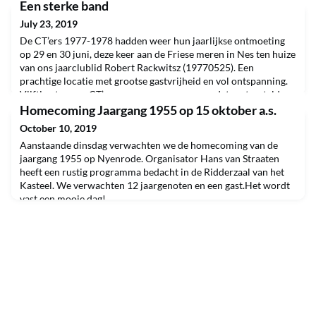
Een sterke band
July 23, 2019
De CT’ers 1977-1978 hadden weer hun jaarlijkse ontmoeting
op 29 en 30 juni, deze keer aan de Friese meren in Nes ten huize
van ons jaarclublid Robert Rackwitsz (19770525). Een
prachtige locatie met grootse gastvrijheid en vol ontspanning.
Vijftien trouwe CT’ers waren weer samen, nadat vastgesteld
werd dat een aantal, eveneens trouwe maten, er helaas niet bij
Homecoming Jaargang 1955 op 15 oktober a.s.
konden zijn. Na de ontvangst werd er ge
October 10, 2019
Aanstaande dinsdag verwachten we de homecoming van de
jaargang 1955 op Nyenrode. Organisator Hans van Straaten
heeft een rustig programma bedacht in de Ridderzaal van het
Kasteel. We verwachten 12 jaargenoten en een gast.Het wordt
vast een mooie dag!