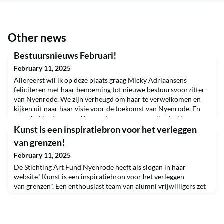
Other news
Bestuursnieuws Februari!
February 11, 2025
Allereerst wil ik op deze plaats graag Micky Adriaansens
feliciteren met haar benoeming tot nieuwe bestuursvoorzitter
van Nyenrode. We zijn verheugd om haar te verwelkomen en
kijken uit naar haar visie voor de toekomst van Nyenrode. En
waar het bestuur van Nyenrode nu weer op volle sterkte
is, heeft het Hoofdbestuur van de vereniging nog wel een
Kunst is een inspiratiebron voor het verleggen
vacature! We hebben afscheid genomen van Nick en Eli
van grenzen!
February 11, 2025
De Stichting Art Fund Nyenrode heeft als slogan in haar
website" Kunst is een inspiratiebron voor het verleggen
van grenzen". Een enthousiast team van alumni vrijwilligers zet
zich in om ook in 2025 inspirerende kunstevents te organiseren
op haar Alma Mater. Via de recentelijk vernieuwde website kan
iedereen hiervan kennis nemen. Als onderdeel van de jubileum