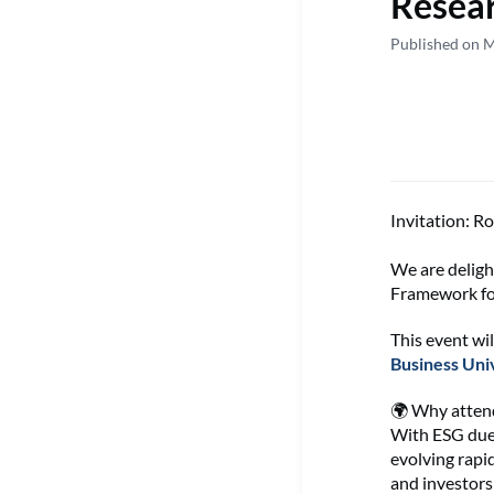
Resear
Published on 
Invitation: R
We are deligh
Framework for
This event wi
Business Uni
🌍
Why atten
With ESG due
evolving rapid
and investors