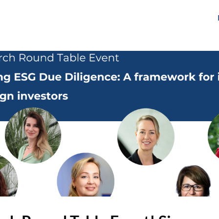
gen
Over ons
Het Netwerk