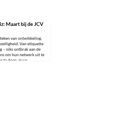
z: Maart bij de JCV
teken van ontwikkeling,
ezelligheid. Van etiquette
g – niks ontbrak aan de
ns om hun netwerk uit te
p te doen, maar
lol te maken! In
ert én inmiddels TikTok-