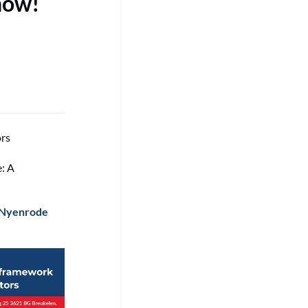
now!
ors
e: A
Nyenrode