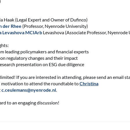
)
a Haak (Legal Expert and Owner of Dufinco)
n der Rhee
(Professor, Nyenrode University)
ia Levashova MCIArb
Levashova (Associate Professor, Nyenrode 
ghts:
om leading policymakers and financial experts
on regulatory changes and their impact
search presentation on ESG due diligence
limited! If you are interested in attending, please send an email st
nd motivation to attend the roundtable to
Christina
t
c.ceulemans@nyenrode.nl
.
rd to an engaging discussion!