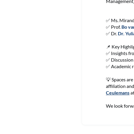
Management
✅
Ms. Mirand
✅
Prof.
Bo va
✅
Dr.
Dr. Yul
📌
Key Highli
✅
Insights fr
✅
Discussion 
✅
Academic re
💡
Spaces are 
affiliation a
Ceulemans
a
We look forwa