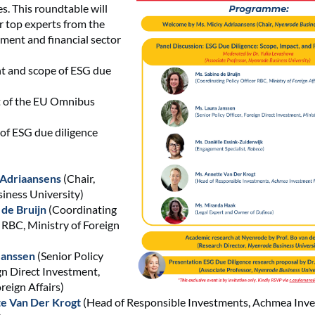
ies. This roundtable will
r top experts from the
ent and financial sector
t and scope of ESG due
 of the EU Omnibus
of ESG due diligence
Adriaansens
(Chair,
iness University)
 de Bruijn
(Coordinating
r RBC, Ministry of Foreign
Janssen
(Senior Policy
ign Direct Investment,
reign Affairs)
e Van Der Krogt
(Head of Responsible Investments, Achmea Inv