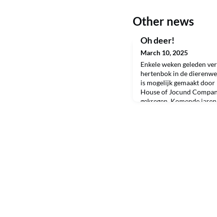
Other news
Oh deer!
March 10, 2025
Enkele weken geleden ve
hertenbok in de dierenwe
is mogelijk gemaakt door
House of Jocund Company
gekregen. Komende jaren 
koning zijn in de hertenw
temidden van de Nandoes,
lentebloemen, genieten va