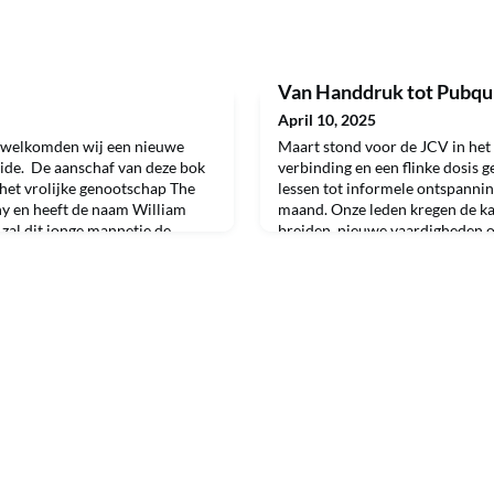
Van Handdruk tot Pubqui
April 10, 2025
rwelkomden wij een nieuwe
Maart stond voor de JCV in het 
ide. De aanschaf van deze bok
verbinding en een flinke dosis g
 het vrolijke genootschap The
lessen tot informele ontspannin
 en heeft de naam William
maand. Onze leden kregen de ka
zal dit jonge mannetje de
breiden, nieuwe vaardigheden o
ei en kunnen hij en zijn dames,
natuurlijk ook zeker om gewoon 
 de narcissen en andere
samenwerking met etiquette-exp
n het feit da
sensatie Jan Jaap van Weerin