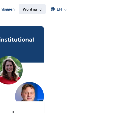
Select an available language
Inloggen
EN
Word nu lid