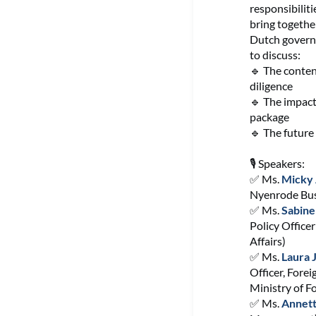
responsi
bilit
bring togethe
Dutch governm
to discuss:
🔹
The conten
diligence
🔹
The impact
package
🔹
The future 
🎙️
Speakers:
✅
Ms.
Micky 
Nyenrode Bus
✅
Ms.
Sabine
Policy Office
Affairs)
✅
Ms.
Laura 
Officer, Fore
Ministry of Fo
✅
Ms.
Annett