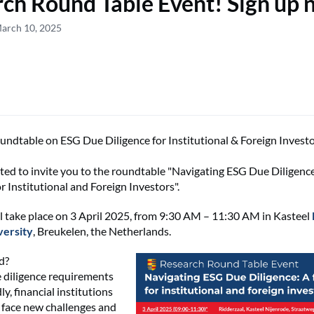
ch Round Table Event! Sign up 
March 10, 2025
oundtable on ESG Due Diligence for Institutional & Foreign Invest
ted to invite you to the roundtable "Navigating ESG Due Diligenc
 Institutional and Foreign Investors".
ll take place on 3 April 2025, from 9:30 AM – 11:30 AM in Kasteel
versity
, Breukelen, the Netherlands.
d?
 diligence requirements
ly, financial institutions
 face new challenges and