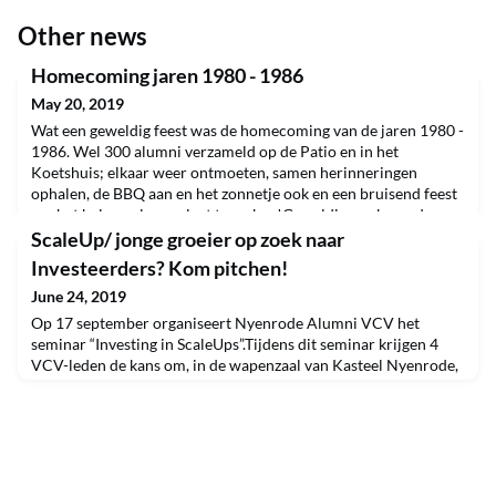
Other news
Homecoming jaren 1980 - 1986
May 20, 2019
Wat een geweldig feest was de homecoming van de jaren 1980 -
1986. Wel 300 alumni verzameld op de Patio en in het
Koetshuis; elkaar weer ontmoeten, samen herinneringen
ophalen, de BBQ aan en het zonnetje ook en een bruisend feest
om het helemaal compleet te maken!Geweldig werk van de
jaarvertegenwoordigers!Op de foto de jaargang 1982, rest
ScaleUp/ jonge groeier op zoek naar
volgt.
Investeerders? Kom pitchen!
June 24, 2019
Op 17 september organiseert Nyenrode Alumni VCV het
seminar “Investing in ScaleUps”.Tijdens dit seminar krijgen 4
VCV-leden de kans om, in de wapenzaal van Kasteel Nyenrode,
zijn of haar bedrijf en investeringsvraag te presenteren aan
geïnteresseerde investeerders, mede-ondernemers, studenten
en alumni.We zijn op zoek naar vier Entrepreneurs die:●
Eigenaar zijn van een (bijna) ScaleUp (lees: snell