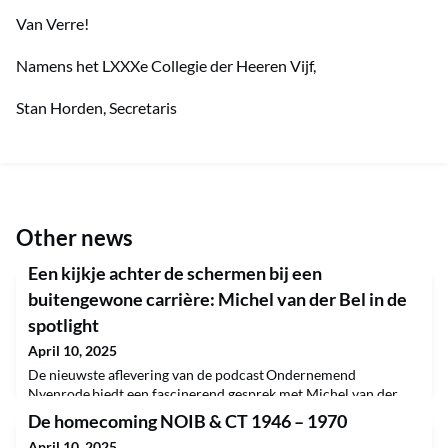
Van Verre!
Namens het LXXXe Collegie der Heeren Vijf,
Stan Horden, Secretaris
Other news
Een kijkje achter de schermen bij een
buitengewone carrière: Michel van der Bel in de
spotlight
April 10, 2025
De nieuwste aflevering van de podcast Ondernemend
Nyenrode biedt een fascinerend gesprek met Michel van der
Bel, een van de meest ervaren leiders in de zakelijke wereld. Van
De homecoming NOIB & CT 1946 – 1970
der Bel neemt luisteraars mee op een inspirerende reis door
April 10, 2025