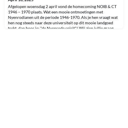
zijn indrukwekkende carrière bij Microsoft, waar hij meer dan
twintig jaar werkte en uiteindelijk de rol van president van
Afgelopen woensdag 2 april vond de homecoming NOIB & CT
EMEA bekleedde. Een internationale carrière
1946 – 1970 plaats. Wat een mooie ontmoetingen met
Nyenrodianen uit de periode 1946-1970. Als je hen vraagt wat
hen nog steeds naar deze universiteit op dit mooie landgoed
trekt, dan hoor je: "de Nyenrode spirit"! Wij zien jullie graag
volgend jaar weer op woensdag 1 april.