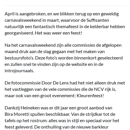
April is aangebroken,
en we
blikken terug op een geweldig
carnaval
s
weekend
in maart
, waar
voor
de Suffisanten
natuurlijk een fantastisch themafeest in de kelderbar hebben
georganiseerd. Het was weer een feest!
Na het carnavalsweekend zijn alle commissies de afgelopen
maand druk aan de slag gegaan met het maken van
bestuursfoto’s. Deze foto’s worden binnenkort geselecteerd
en zullen snel te vinden zijn op de website en in de
introjourn
aa
ls.
De fotocommissie Door De Lens had het niet alleen druk met
het vastleggen van de vele commissies die de NCV rijk is,
maar ook van een groot evenement: Kleurenfeest!
Dankzij Heineken was er dit jaar een
groot
aanbod van
Bira Moretti spullen beschikbaar. Van de strijdkar tot de
tafels op het rostrum: alles was in stijl en speciaal voor het
feest geleverd. De onthulling van de nieuwe barkleur