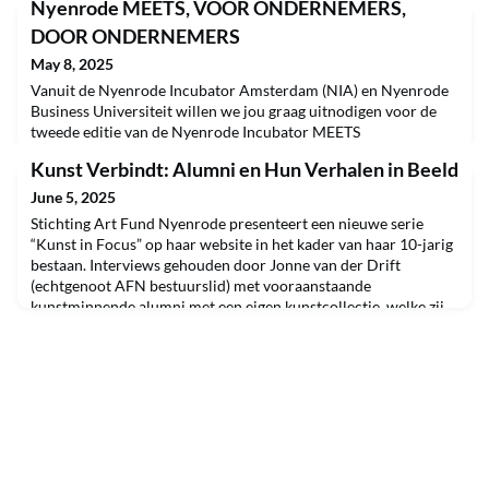
Nyenrode MEETS, VOOR ONDERNEMERS,
DOOR ONDERNEMERS
May 8, 2025
Vanuit de Nyenrode Incubator Amsterdam (NIA) en Nyenrode
Business Universiteit willen we jou graag uitnodigen voor de
tweede editie van de Nyenrode Incubator MEETS
netwerkborrel!Nyenrode Incubator MEETS is een
Kunst Verbindt: Alumni en Hun Verhalen in Beeld
netwerkevent georganiseerd door Nyenrode Amsterdam en
entrepreneurs uit de Nyenrode Incubator, met als doel om
June 5, 2025
ondernemende geesten van binnen en buiten Nyenrode bij
Stichting Art Fund Nyenrode presenteert een nieuwe serie
elkaar te brengen onder
“Kunst in Focus” op haar website in het kader van haar 10-jarig
bestaan. Interviews gehouden door Jonne van der Drift
(echtgenoot AFN bestuurslid) met vooraanstaande
kunstminnende alumni met een eigen kunstcollectie, welke zij
belangenloos ter beschikking hebben gesteld aan AFN voor een
expositie in het AH-gebouw. Te noemen meest recentelijk