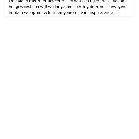
De maand mei zit er alweer op, en wat een bijzondere maand is
het geweest! Terwijl we langzaam richting de zomer bewegen,
hebben we opnieuw kunnen genieten van inspirerende
momenten en alvast een voorproefje gekregen van de mooie
dagen die nog komen. Zo begonnen we vorige week de ochtend
op een bijzondere manier: een vroege sessie in de statige
Industrieele Groote Club, waar Ralph Hamers, voormal