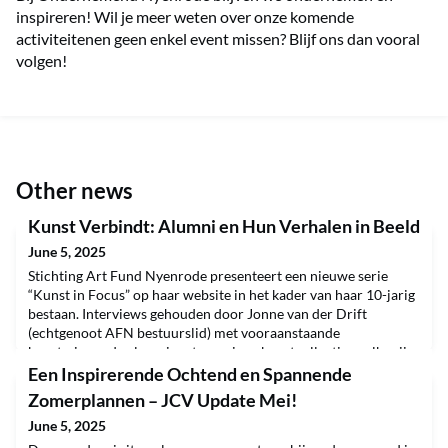
inspireren! Wil je meer weten over onze komende
activiteitenen geen enkel event missen? Blijf ons dan vooral
volgen!
Other news
Kunst Verbindt: Alumni en Hun Verhalen in Beeld
June 5, 2025
Stichting Art Fund Nyenrode presenteert een nieuwe serie
“Kunst in Focus” op haar website in het kader van haar 10-jarig
bestaan. Interviews gehouden door Jonne van der Drift
(echtgenoot AFN bestuurslid) met vooraanstaande
kunstminnende alumni met een eigen kunstcollectie, welke zij
belangenloos ter beschikking hebben gesteld aan AFN voor een
Een Inspirerende Ochtend en Spannende
expositie in het AH-gebouw. Te noemen meest recentelijk
Zomerplannen – JCV Update Mei!
June 5, 2025