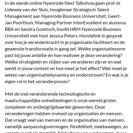
In de vierde online Nyenrode Next Talkshow gaan prof. dr
Lidewey van der Sluis, hoogleraar Strategisch Talent
Management aan Nyenrode Business Universiteit, Geert-
Jan Poorthuis, Managing Partner InterExcellent en alumnus
BBA en Sandra Goettsch, hoofd HRM Nyenrode Business
Universiteit met host Jessica Peters-Hondelink in gesprek
over hoe je veranderkracht in je organisatie faciliteert en de
gewenste transformatie in gang zet. Welke organisatievorm
past bij jouw ambitie en hoe realiseer je deze verandering?
Welke strategieën en stijlen van veranderen zijn er en wat
werkt in jouw context en hoe meet je het effect? Wat moet je
weten van organisatiedynamica en onderstroom? En wat is je
eigen rol in het veranderproces?
Met de snel veranderende technologische en
maatschappelijke ontwikkelingen is onze wereld groter,
complexer en on(be)grijpbaarder geworden. Deze
veranderingen hebben invloed op organisaties én mensen.
Dat vraagt veel van mensen en de organisaties van mensen,
namelijk aanpassingsvermogen, flexibiliteit, meebewegen, zo
verantwoord als mogelijk. Niet alleen van werknemers, maar