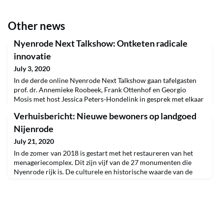
Other news
Nyenrode Next Talkshow: Ontketen radicale
innovatie
July 3, 2020
In de derde online Nyenrode Next Talkshow gaan tafelgasten
prof. dr. Annemieke Roobeek, Frank Ottenhof en Georgio
Mosis met host Jessica Peters-Hondelink in gesprek met elkaar
over maatschappelijke impact door samenwerking in
Verhuisbericht: Nieuwe bewoners op landgoed
ecosystemen. Annemieke Roobeek is ervan overtuigd dat
organisaties in de huidige tijd van disruptieve veranderingen op
Nijenrode
andere, innovatieve organiseerprincipes moeten overstap
July 21, 2020
In de zomer van 2018 is gestart met het restaureren van het
menageriecomplex. Dit zijn vijf van de 27 monumenten die
Nyenrode rijk is. De culturele en historische waarde van de
menagerie liggen niet alleen in de gebouwen, maar met name in
het gebruik ervan. Daarom is het doel van de restauratie dan
ook om de bijzondere duiven, eenden en fazantensoorten hun
rentree te laten maken op Nyenrode. De fa