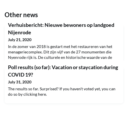
Other news
Verhuisbericht: Nieuwe bewoners op landgoed
Nijenrode
July 21, 2020
In de zomer van 2018 is gestart met het restaureren van het
menageriecomplex. Dit zijn vijf van de 27 monumenten die
Nyenrode rijk is. De culturele en historische waarde van de
menagerie liggen niet alleen in de gebouwen, maar met name in
Poll results (so far): Vacation or staycation during
het gebruik ervan. Daarom is het doel van de restauratie dan
ook om de bijzondere duiven, eenden en fazantensoorten hun
COVID 19?
rentree te laten maken op Nyenrode. De fa
July 31, 2020
The results so far. Surprised? If you haven't voted yet, you can
do so by clicking here.