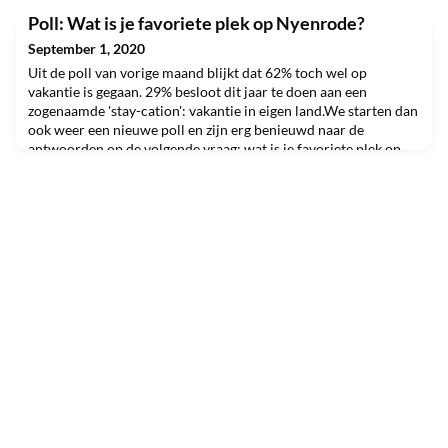
Poll: Wat is je favoriete plek op Nyenrode?
September 1, 2020
Uit de poll van vorige maand blijkt dat 62% toch wel op
vakantie is gegaan. 29% besloot dit jaar te doen aan een
zogenaamde 'stay-cation': vakantie in eigen land.We starten dan
ook weer een nieuwe poll en zijn erg benieuwd naar de
antwoorden op de volgende vraag: wat is je favoriete plek op
Nyenrode?Bekijk poll