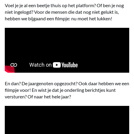
Voel je je al een beetje thuis op het platform? Of ben je nog
niet ingelogd? Voor de mensen die dat nog niet gelukt is,
hebben we bijgaand een filmpje: nu moet het lukken!
En dan? De jaargenoten opgezocht? Ook daar hebben we een
filmpje voor! En wist je dat je onderling berichtjes kunt
versturen? Of naar het hele jaar?