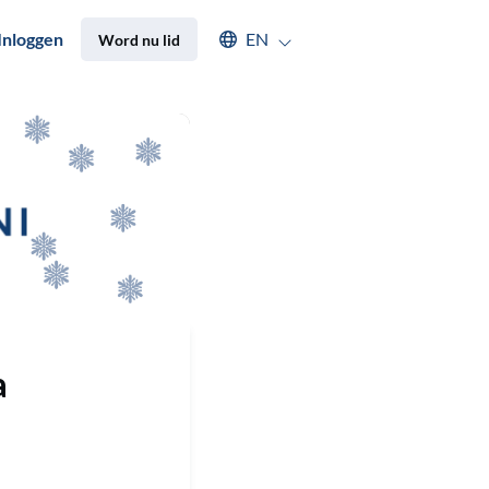
Select an available language
Inloggen
EN
Word nu lid
a