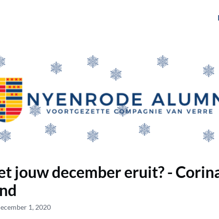
gen
Over ons
Het Netwerk
et jouw december eruit? - Corin
and
December 1, 2020