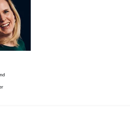
and
er