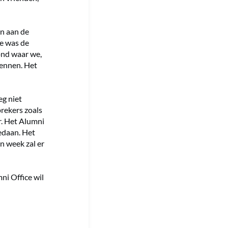
en aan de
e was de
ond waar we,
kennen. Het
g niet
prekers zoals
r. Het Alumni
edaan. Het
n week zal er
ni Office wil