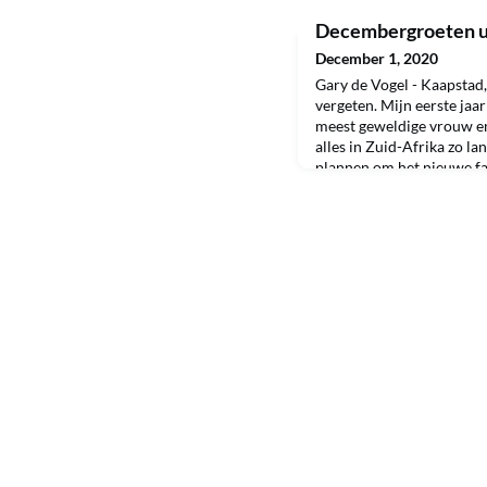
Decembergroeten u
December 1, 2020
Gary de Vogel - Kaapstad,
vergeten. Mijn eerste jaa
meest geweldige vrouw e
alles in Zuid-Afrika zo l
plannen om het nieuwe fam
zien worden uitgesteld. 
cijfers in deze tijden zorg
feestdagen in ga. Ik