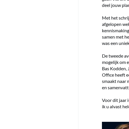
deel jouw pl
Met het schri
afgelopen we
kennismaking
samen met het
was een uniek
De tweede av
mogelijk om e
Bas Kodden, J
Office heeft 
smaakt naar m
en samenvatt
Voor dit jaar
ik u alvast he