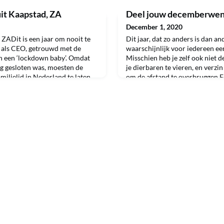
it Kaapstad, ZA
Deel jouw decemberwen
December 1, 2020
 ZADit is een jaar om nooit te
Dit jaar, dat zo anders is dan an
r als CEO, getrouwd met de
waarschijnlijk voor iedereen ee
n een ‘lockdown baby’. Omdat
Misschien heb je zelf ook niet 
ang gesloten was, moesten de
je dierbaren te vieren, en verzi
ilielid in Nederland te laten
om de afstand te overbruggen.E
Maar een groei met dubbele
vertellen op welke manier zij h
t ervoor dat ik zonder stress de
brengen, een hart onder de riem
gewoon tradit