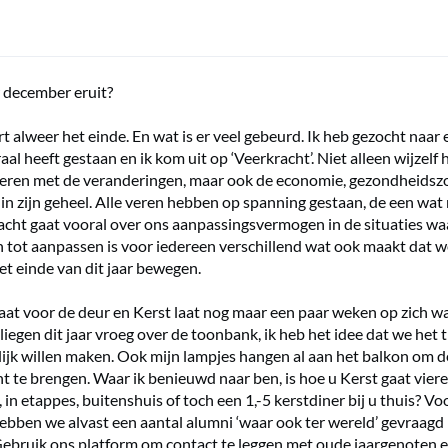
 december eruit?
rt alweer het einde. En wat is er veel gebeurd. Ik heb gezocht naar
aal heeft gestaan en ik kom uit op ‘Veerkracht’. Niet alleen wijzelf
ren met de veranderingen, maar ook de economie, gezondheidszo
in zijn geheel. Alle veren hebben op spanning gestaan, de een wat
acht gaat vooral over ons aanpassingsvermogen in de situaties waa
tot aanpassen is voor iedereen verschillend wat ook maakt dat w
et einde van dit jaar bewegen.
taat voor de deur en Kerst laat nog maar een paar weken op zich w
iegen dit jaar vroeg over de toonbank, ik heb het idee dat we het t
lijk willen maken. Ook mijn lampjes hangen al aan het balkon om 
ht te brengen. Waar ik benieuwd naar ben, is hoe u Kerst gaat viere
, in etappes, buitenshuis of toch een 1,-5 kerstdiner bij u thuis? Vo
ebben we alvast een aantal alumni ‘waar ook ter wereld’ gevraagd 
Gebruik ons platform om contact te leggen met oude jaargenoten e