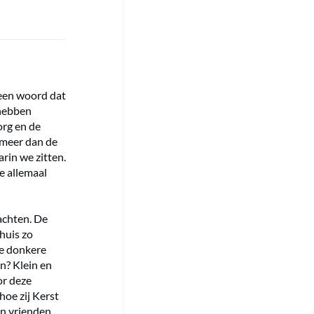
 een woord dat
 hebben
rg en de
 meer dan de
rin we zitten.
e allemaal
achten. De
huis zo
de donkere
n? Klein en
or deze
hoe zij Kerst
n vrienden,