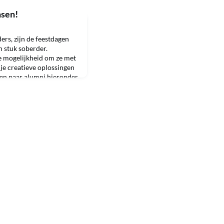
sen!
ders, zijn de feestdagen
n stuk soberder.
de mogelijkheid om ze met
n je creatieve oplossingen
en paar alumni hieronder
un dierbaren dichtbij
 steken, of ondanks alles