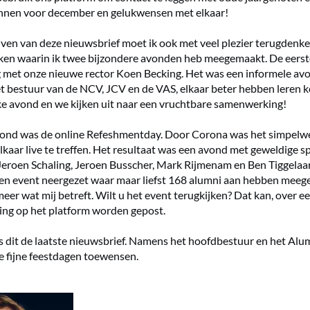
annen voor december en gelukwensen met elkaar!
jven van deze nieuwsbrief moet ik ook met veel plezier terugdenk
ken waarin ik twee bijzondere avonden heb meegemaakt. De eerst
 met onze nieuwe rector Koen Becking. Het was een informele av
 bestuur van de NCV, JCV en de VAS, elkaar beter hebben leren 
e avond en we kijken uit naar een vruchtbare samenwerking!
ond was de online Refeshmentday. Door Corona was het simpelwe
lkaar live te treffen. Het resultaat was een avond met geweldige s
eroen Schaling, Jeroen Busscher, Mark Rijmenam en Ben Tiggelaa
een event neergezet waar maar liefst 168 alumni aan hebben meeg
eer wat mij betreft. Wilt u het event terugkijken? Dat kan, over ee
ing op het platform worden gepost.
 is dit de laatste nieuwsbrief. Namens het hoofdbestuur en het Alum
le fijne feestdagen toewensen.