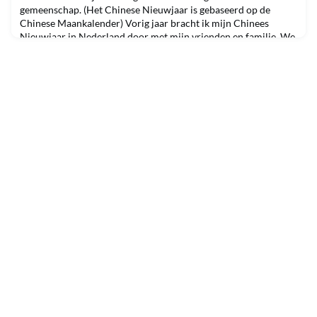
gemeenschap. (Het Chinese Nieuwjaar is gebaseerd op de
Chinese Maankalender) Vorig jaar bracht ik mijn Chinees
Nieuwjaar in Nederland door met mijn vrienden en familie. We
deden de leeuwendans in de China towns in Amsterdam,
Rotterdam en Den Haag. Thuis in Hong Kong heb ik meesta