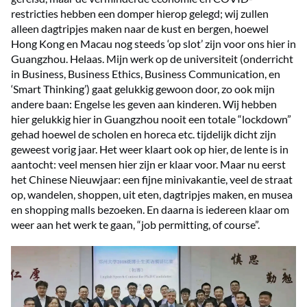
restricties hebben een domper hierop gelegd; wij zullen
alleen dagtripjes maken naar de kust en bergen, hoewel
Hong Kong en Macau nog steeds ‘op slot’ zijn voor ons hier in
Guangzhou. Helaas. Mijn werk op de universiteit (onderricht
in Business, Business Ethics, Business Communication, en
‘Smart Thinking’) gaat gelukkig gewoon door, zo ook mijn
andere baan: Engelse les geven aan kinderen. Wij hebben
hier gelukkig hier in Guangzhou nooit een totale “lockdown”
gehad hoewel de scholen en horeca etc. tijdelijk dicht zijn
geweest vorig jaar. Het weer klaart ook op hier, de lente is in
aantocht: veel mensen hier zijn er klaar voor. Maar nu eerst
het Chinese Nieuwjaar: een fijne minivakantie, veel de straat
op, wandelen, shoppen, uit eten, dagtripjes maken, en musea
en shopping malls bezoeken. En daarna is iedereen klaar om
weer aan het werk te gaan, “job permitting, of course”.