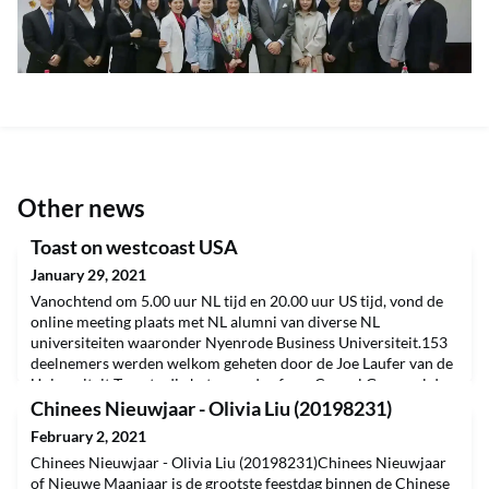
Other news
Toast on westcoast USA
January 29, 2021
Vanochtend om 5.00 uur NL tijd en 20.00 uur US tijd, vond de
online meeting plaats met NL alumni van diverse NL
universiteiten waaronder Nyenrode Business Universiteit.153
deelnemers werden welkom geheten door de Joe Laufer van de
Universiteit Twente die het woord gaf aan Consul Generaal de
heer Dirk Janssen en Deborah van den Brande. Na de speech
Chinees Nieuwjaar - Olivia Liu (20198231)
deelde Onno Faber, alumnus van TU Delft zijn indru
February 2, 2021
Chinees Nieuwjaar - Olivia Liu (20198231)Chinees Nieuwjaar
of Nieuwe Maanjaar is de grootste feestdag binnen de Chinese