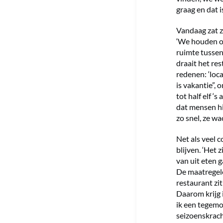
graag en dat i
Vandaag zat zi
‘We houden ons
ruimte tussen
draait het re
redenen: ‘loc
is vakantie”,
tot half elf ‘
dat mensen hi
zo snel, ze w
Net als veel 
blijven. ‘Het 
van uit eten g
De maatregele
restaurant zi
Daarom krijg 
ik een tegemo
seizoenskrach