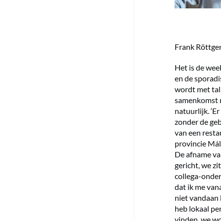
Frank Röttger
Het is de wee
en de sporadi
wordt met tal
samenkomst me
natuurlijk. ‘
zonder de gebr
van een resta
provincie Má
De afname van 
gericht, we zi
collega-onder
dat ik me vana
niet vandaan 
heb lokaal pe
vinden, we wo