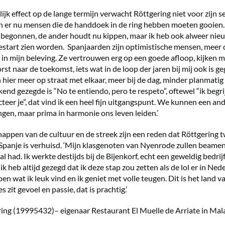
jk effect op de lange termijn verwacht Röttgering niet voor zijn se
ijn er nu mensen die de handdoek in de ring hebben moeten gooien. 
 begonnen, de ander houdt nu kippen, maar ik heb ook alweer nie
estart zien worden. Spanjaarden zijn optimistische mensen, meer
in mijn beleving. Ze vertrouwen erg op een goede afloop, kijken 
rst naar de toekomst, iets wat in de loop der jaren bij mij ook is ge
hier meer op straat met elkaar, meer bij de dag, minder planmatig 
end gezegde is “No te entiendo, pero te respeto”, oftewel “ik begrij
teer je”, dat vind ik een heel fijn uitgangspunt. We kunnen een and
gen, maar prima in harmonie ons leven leiden.’
appen van de cultuur en de streek zijn een reden dat Röttgering tw
Spanje is verhuisd. ‘Mijn klasgenoten van Nyenrode zullen beamen 
l had. Ik werkte destijds bij de Bijenkorf, echt een geweldig bedrij
k heb altijd gezegd dat ik deze stap zou zetten als de lol er in Ned
en wat ik leuk vind en ik geniet met volle teugen. Dit is het land v
les zit gevoel en passie, dat is prachtig.’
ing (19995432)– eigenaar Restaurant El Muelle de Arriate in Mal