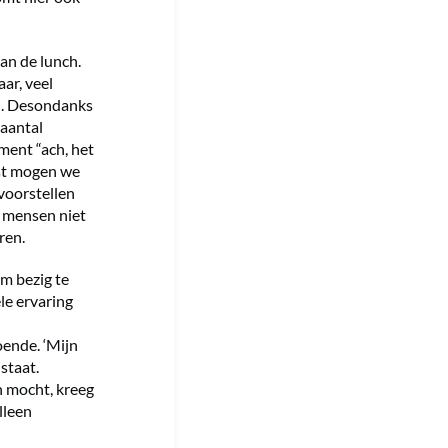
van de lunch.
aar, veel
en. Desondanks
 aantal
ment “ach, het
ast mogen we
 voorstellen
n mensen niet
ren.
om bezig te
ele ervaring
ende. ‘Mijn
staat.
n mocht, kreeg
lleen