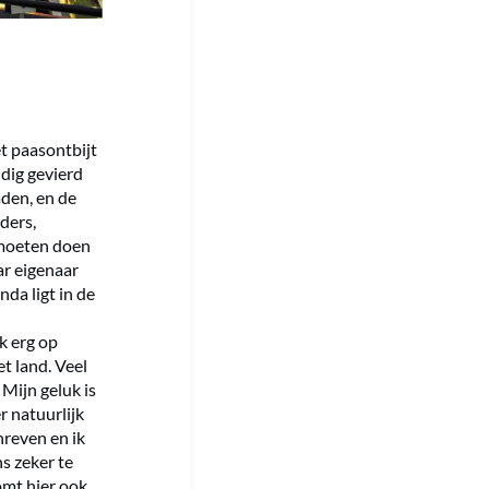
t paasontbijt
ndig gevierd
den, en de
ders,
r moeten doen
aar eigenaar
da ligt in de
k erg op
et land. Veel
Mijn geluk is
r natuurlijk
hreven en ik
s zeker te
omt hier ook