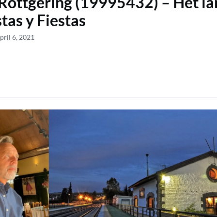
Röttgering (19995432) – Het la
stas y Fiestas
pril 6, 2021