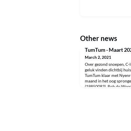
Other news
TumTum - Maart 20
March 2, 2021
Over gezond snoepen, C-le
geluk vinden dichtbij huis
TumTum klaar met Nyenro
maand in het oog sprongen
(19850083), Rob de Weert
(19580076) , hoogleraar L
Schagen - van Luit (20120
(19820013) en Hans Duij