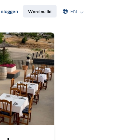
Select an available language
Inloggen
EN
Word nu lid