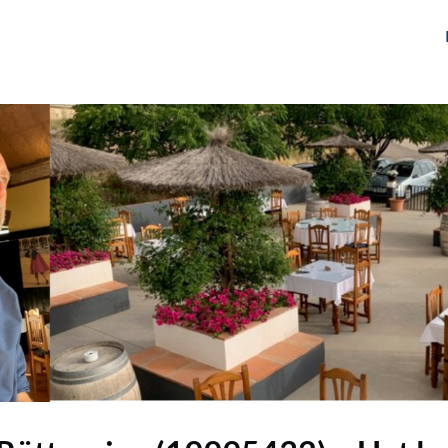
gen
Over ons
Het Netwerk