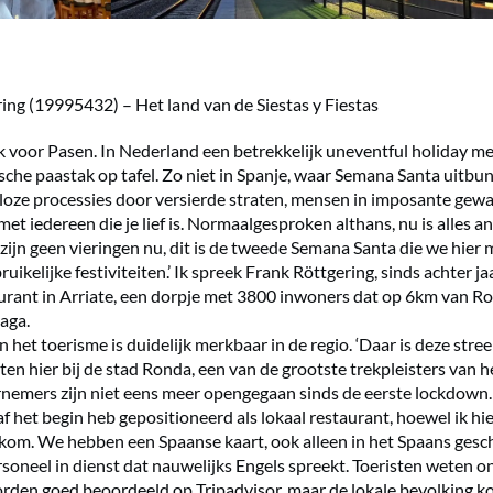
ing (19995432) – Het land van de Siestas y Fiestas
k voor Pasen. In Nederland een betrekkelijk uneventful holiday me
sche paastak op tafel. Zo niet in Spanje, waar Semana Santa uitbu
loze processies door versierde straten, mensen in imposante gewa
t iedereen die je lief is. Normaalgesproken althans, nu is alles an
Er zijn geen vieringen nu, dit is de tweede Semana Santa die we hie
uikelijke festiviteiten.’ Ik spreek Frank Röttgering, sinds achter j
urant in Arriate, een dorpje met 3800 inwoners dat op 6km van Ron
laga.
het toerisme is duidelijk merkbaar in de regio. ‘Daar is deze stree
tten hier bij de stad Ronda, een van de grootste trekpleisters van h
nemers zijn niet eens meer opengegaan sinds de eerste lockdown. 
f het begin heb gepositioneerd als lokaal restaurant, hoewel ik hie
kom. We hebben een Spaanse kaart, ook alleen in het Spaans gesc
rsoneel in dienst dat nauwelijks Engels spreekt. Toeristen weten on
rden goed beoordeeld op Tripadvisor, maar de lokale bevolking k