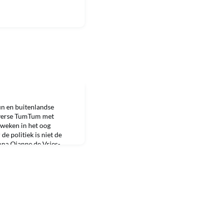
un en buitenlandse
 verse TumTum met
weken in het oog
e politiek is niet de
mna Ojanne de Vries-
untancy) maakte hem
okale politiek van
pelijk in de Tweede Kamer