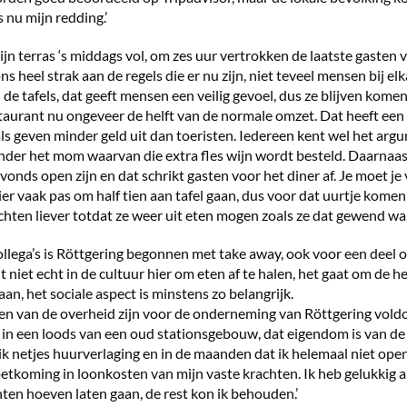
s nu mijn redding.’
jn terras ‘s middags vol, om zes uur vertrokken de laatste gasten 
 heel strak aan de regels die er nu zijn, niet teveel mensen bij elk
 de tafels, dat geeft mensen een veilig gevoel, dus ze blijven kom
staurant nu ongeveer de helft van de normale omzet. Dat heeft een
als geven minder geld uit dan toeristen. Iedereen kent wel het argu
 onder het mom waarvan die extra fles wijn wordt besteld. Daarna
s avonds open zijn en dat schrikt gasten voor het diner af. Je moet je
er vaak pas om half tien aan tafel gaan, dus voor dat uurtje kome
achten liever totdat ze weer uit eten mogen zoals ze dat gewend wa
collega’s is Röttgering begonnen met take away, ook voor een deel 
zit niet echt in de cultuur hier om eten af te halen, het gaat om de h
aan, het sociale aspect is minstens zo belangrijk.
n van de overheid zijn voor de onderneming van Röttgering voldo
t in een loods van een oud stationsgebouw, dat eigendom is van de 
ik netjes huurverlaging en in de maanden dat ik helemaal niet ope
etkoming in loonkosten van mijn vaste krachten. Ik heb gelukkig a
ten hoeven laten gaan, de rest kon ik behouden.’