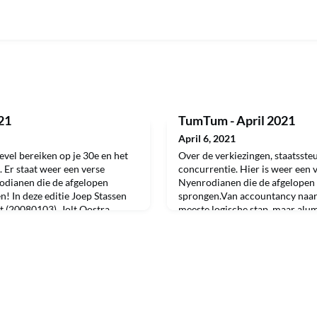
21
TumTum - April 2021
April 6, 2021
vel bereiken op je 30e en het
Over de verkiezingen, staatsste
. Er staat weer een verse
concurrentie. Hier is weer een
dianen die de afgelopen
Nyenrodianen die de afgelopen 
! In deze editie Joep Stassen
sprongen.Van accountancy naar d
 (20080103), Jolt Oostra
meeste logische stap, maar alu
idewey van der Sluis, Esther
Chang(MSc & Postmaster Acco
043), Pieter-Bas Boertje
toch. Nu actief voor D66 in de l
f (19680022).Jo
Heerenveen, in de toekomst ho