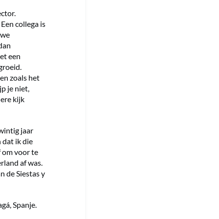
ctor.
Een collega is
uwe
 dan
met een
groeid.
en zoals het
p je niet,
ere kijk
intig jaar
dat ik die
f om voor te
erland af was.
an de Siestas y
agá, Spanje.