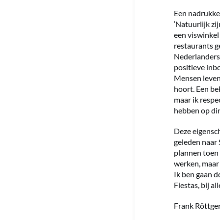
Een nadrukkeli
‘Natuurlijk z
een viswinkel
restaurants g
Nederlanders 
positieve inbo
Mensen leven 
hoort. Een bek
maar ik respec
hebben op din
Deze eigensch
geleden naar 
plannen toen a
werken, maar i
Ik ben gaan do
Fiestas, bij al
Frank Röttger