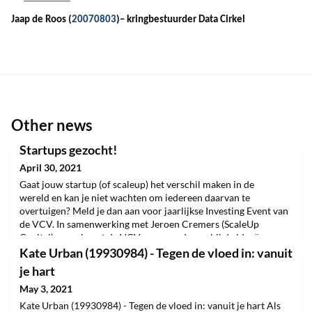
Jaap de Roos (
20070803
)
– kringbestuurder Data Cirkel
Other news
Startups gezocht!
April 30, 2021
Gaat jouw startup (of scaleup) het verschil maken in de
wereld en kan je niet wachten om iedereen daarvan te
overtuigen? Meld je dan aan voor jaarlijkse Investing Event van
de VCV. In samenwerking met Jeroen Cremers (ScaleUp
Capital) organiseert de VCV een avond waarbij de ideeën van
morgen centraal staan. Op 21 september a.s. krijgt een aantal
Kate Urban (19930984) - Tegen de vloed in: vanuit
startups de kans om een zaal vol met alumni, investee
je hart
May 3, 2021
Kate Urban (19930984) - Tegen de vloed in: vanuit je hart Als