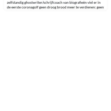
zelfstandig ghostwriter/schrijfcoach van biografieën viel er in
de eerste coronagolf geen droog brood meer te verdienen: geen
senior die nog een interviewafspraak durfde te maken. Niet
getreurd: mijn oog viel op een oproep: ‘mensen die empathisch
konden interviewen’ voor Bron- en Contactonderzoek bij de
GGD. ‘Da’s geen toeval,’ dacht ik