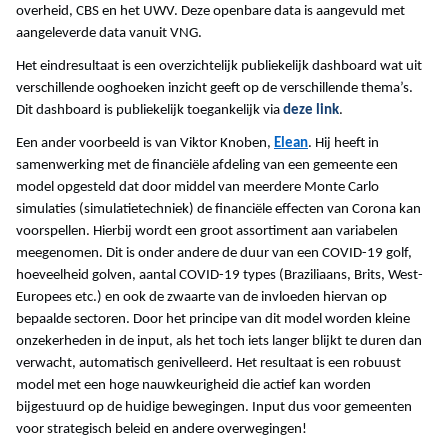
overheid, CBS en het UWV. Deze openbare data is aangevuld met
aangeleverde data vanuit VNG.
Het eindresultaat is een overzichtelijk publiekelijk dashboard wat uit
verschillende ooghoeken inzicht geeft op de verschillende thema’s.
Dit dashboard is publiekelijk toegankelijk via
deze link
.
Een ander voorbeeld is van Viktor Knoben,
Elean
. Hij heeft in
samenwerking met de financiële afdeling van een gemeente een
model opgesteld dat door middel van meerdere Monte Carlo
simulaties (simulatietechniek) de financiële effecten van Corona kan
voorspellen. Hierbij wordt een groot assortiment aan variabelen
meegenomen. Dit is onder andere de duur van een COVID-19 golf,
hoeveelheid golven, aantal COVID-19 types (Braziliaans, Brits, West-
Europees etc.) en ook de zwaarte van de invloeden hiervan op
bepaalde sectoren. Door het principe van dit model worden kleine
onzekerheden in de input, als het toch iets langer blijkt te duren dan
verwacht, automatisch genivelleerd. Het resultaat is een robuust
model met een hoge nauwkeurigheid die actief kan worden
bijgestuurd op de huidige bewegingen. Input dus voor gemeenten
voor strategisch beleid en andere overwegingen!