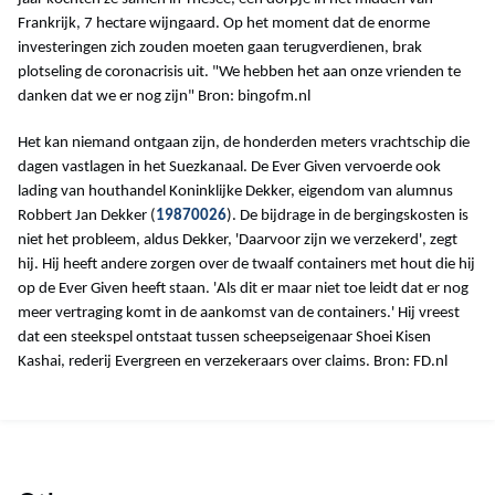
Frankrijk, 7 hectare wijngaard. Op het moment dat de enorme
investeringen zich zouden moeten gaan terugverdienen, brak
plotseling de coronacrisis uit. "We hebben het aan onze vrienden te
danken dat we er nog zijn" Bron: bingofm.nl
Het kan niemand ontgaan zijn, de honderden meters vrachtschip die
dagen vastlagen in het Suezkanaal. De Ever Given vervoerde ook
lading van houthandel Koninklijke Dekker, eigendom van alumnus
Robbert Jan Dekker (
19870026
). De bijdrage in de bergingskosten is
niet het probleem, aldus Dekker, 'Daarvoor zijn we verzekerd', zegt
hij. Hij heeft andere zorgen over de twaalf containers met hout die hij
op de Ever Given heeft staan. 'Als dit er maar niet toe leidt dat er nog
meer vertraging komt in de aankomst van de containers.' Hij vreest
dat een steekspel ontstaat tussen scheepseigenaar Shoei Kisen
Kashai, rederij Evergreen en verzekeraars over claims. Bron: FD.nl