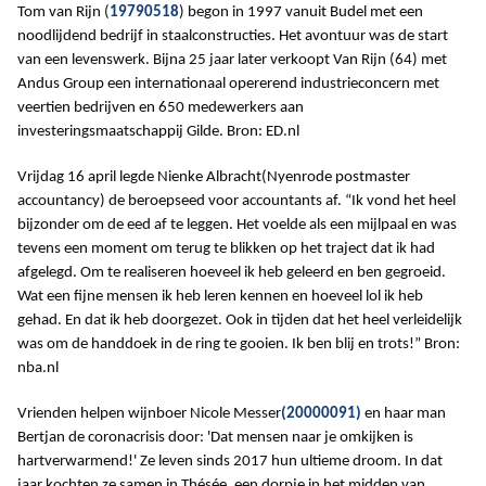
Tom van Rijn (
19790518
) begon in 1997 vanuit Budel met een
noodlijdend bedrijf in staalconstructies. Het avontuur was de start
van een levenswerk. Bijna 25 jaar later verkoopt Van Rijn (64) met
Andus Group een internationaal opererend industrieconcern met
veertien bedrijven en 650 medewerkers aan
investeringsmaatschappij Gilde. Bron: ED.nl
Vrijdag 16 april legde Nienke Albracht(Nyenrode postmaster
accountancy) de beroepseed voor accountants af. “Ik vond het heel
bijzonder om de eed af te leggen. Het voelde als een mijlpaal en was
tevens een moment om terug te blikken op het traject dat ik had
afgelegd. Om te realiseren hoeveel ik heb geleerd en ben gegroeid.
Wat een fijne mensen ik heb leren kennen en hoeveel lol ik heb
gehad. En dat ik heb doorgezet. Ook in tijden dat het heel verleidelijk
was om de handdoek in de ring te gooien. Ik ben blij en trots!” Bron:
nba.nl
Vrienden helpen wijnboer Nicole Messer
(20000091)
en haar man
Bertjan de coronacrisis door: 'Dat mensen naar je omkijken is
hartverwarmend!' Ze leven sinds 2017 hun ultieme droom. In dat
jaar kochten ze samen in Thésée, een dorpje in het midden van