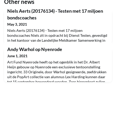
Other news
Niels Aerts (20176134) - Testen met 17 miljoen
bondscoaches
May 3, 2021
Niels Aerts (20176134) - Testen met 17 miljoen
bondscoaches Niels zit in opdracht bij Dienst Testen, gevestigd
in het kantoor van de Landelijke Meldkamer Samenwerking in
Zeist. Om Covid-19 testen mogelijk te maken en te coördineren
Andy Warhol op Nyenrode
is de dienst opgericht. Het is crisis management met een
hoofdletter C. “Wij zitten veelal op kantoor, maar wel op 1,5
June 1, 2021
meter afstand en met de nodige aanpassingen uiter
Art Fund Nyenrode heeft op het ogenblik in het Dr. Albert
Heijn gebouw op Nyenrode een exclusieve tentoonstelling
ingericht. 33 Originele, door Warhol gesigneerde, zeefdrukken
uit de PopArt collectie van alumnus Lex Harding kunnen daar
tot 15 september bewonderd worden. Zeer binnenkort zullen
de RIVM-beperkingen dusdanig verruimd zijn, dat die
tentoonstelling weer door bezoekers bezocht kan worden