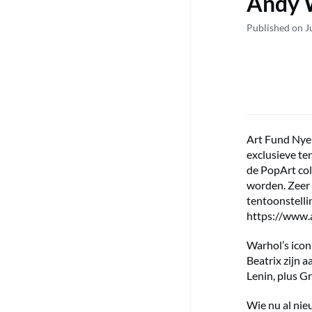
Andy 
Published on J
Art Fund Nyen
exclusieve te
de PopArt co
worden. Zeer 
tentoonstelli
https://www.
Warhol’s ico
Beatrix zijn 
Lenin, plus G
Wie nu al nie