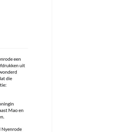
enrode een
efdrukken uit
ewonderd
at die
tie:
oningin
naast Mao en
en.
nd Nyenrode