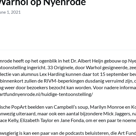
Warhol op Nyenrode
une 1, 2021
rode heeft op het ogenblik in het Dr. Albert Heijn gebouw op Ny
ntoonstelling ingericht. 33 Originele, door Warhol gesigneerde, ze
llectie van alumnus Lex Harding kunnen daar tot 15 september b
binnenkort zullen de RIVM-beperkingen dusdanig verruimd zijn, d
ng weer door bezoekers bezocht kan worden. Voor nadere informa
artfundnyenrode.nl/huidige-tentoonstelling/
nische PopArt beelden van Campbell’s soup, Marilyn Monroe en K
aanwezig uiteraard, maar ook een aantal bijzondere Mick Jaggers, 
race Kelly, Elizabeth Taylor en Jane Fonda, om er een paar te noem
uwsgierig is kan een paar van de podcasts beluisteren, die Art Fu