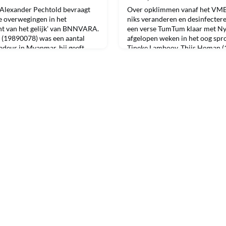
Alexander Pechtold bevraagt
Over opklimmen vanaf het VMBO
e overwegingen in het
niks veranderen en desinfectere
t van het gelijk' van BNNVARA.
een verse TumTum klaar met Ny
(19890078) was een aantal
afgelopen weken in het oog spro
deur in Myanmar, hij geeft
Tineke Lambooy, Thijs Homan (
de vraag "wat doe je als je
(), Viktoria De Bourbon De Par
oor de lokale politie?"
van der Kamp (19960062).Zelf i
t van de snede, terug t
andere Nyenrodiaan gespot? M