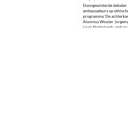
Doorgewinterde debater 
ambassadeurs op ethisch
programma 'De achterkan
Alumnus Wouter Jurgens 
jaren Nederlands ambassa
onder andere antwoord op 
zoon wordt gearresteerd d
Diplomatie op het scherps