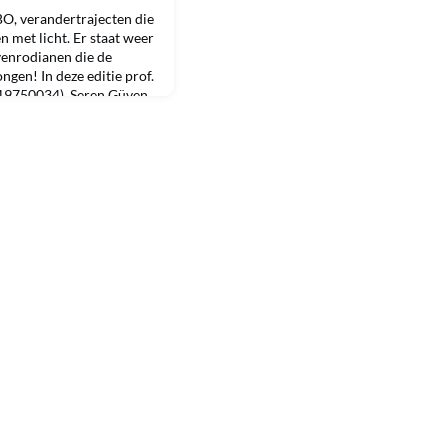
, verandertrajecten die
n met licht. Er staat weer
enrodianen die de
ngen! In deze editie prof.
19750034), Seren Güven
me (20046004), en Mike
n het nieuws, of een