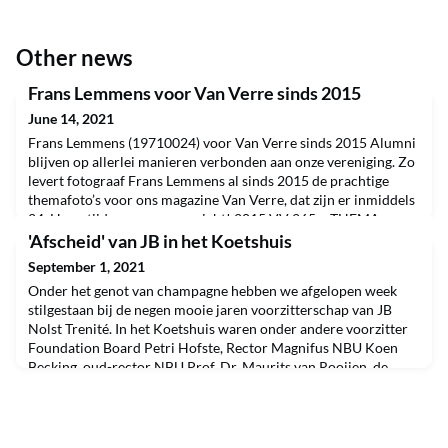
Other news
Frans Lemmens voor Van Verre sinds 2015
June 14, 2021
Frans Lemmens (19710024) voor Van Verre sinds 2015 Alumni
blijven op allerlei manieren verbonden aan onze vereniging. Zo
levert fotograaf Frans Lemmens al sinds 2015 de prachtige
themafoto’s voor ons magazine Van Verre, dat zijn er inmiddels
24. Hoog tijd voor een overzicht! 2015 VV 265 – THEMA
VOEDING 2015 VV 266 – THEMA TECHNOLOGIE 2015 VV
'Afscheid' van JB in het Koetshuis
267 – THEMA DUBAI 2015 VV 268 – THEMA
September 1, 2021
SCHOONHEID 2016
Onder het genot van champagne hebben we afgelopen week
stilgestaan bij de negen mooie jaren voorzitterschap van JB
Nolst Trenité. In het Koetshuis waren onder andere voorzitter
Foundation Board Petri Hofste, Rector Magnifus NBU Koen
Becking, oud-rector NBU Prof. Dr. Maurits van Rooijen, de
leden van het Hoofdbestuur en collega’s van het Alumni Office
aanwezig.Corina Blokland, voorzitter van de NAV