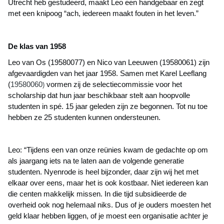
Utrecht heb gestudeerd, maakt Leo een handgebaar en zegt
met een knipoog “ach, iedereen maakt fouten in het leven.”
De klas van 1958
Leo van Os (19580077) en Nico van Leeuwen (19580061) zijn
afgevaardigden van het jaar 1958. Samen met Karel Leeflang
(
19580060
vormen zij de selectiecommissie voor het
)
scholarship dat hun jaar beschikbaar stelt aan hoopvolle
studenten in spé. 15 jaar geleden zijn ze begonnen. Tot nu toe
hebben ze 25 studenten kunnen ondersteunen.
Leo: “Tijdens een van onze reünies kwam de gedachte op om
als jaargang iets na te laten aan de volgende generatie
studenten. Nyenrode is heel bijzonder, daar zijn wij het met
elkaar over eens, maar het is ook kostbaar. Niet iedereen kan
die centen makkelijk missen. In die tijd subsidieerde de
overheid ook nog helemaal niks. Dus of je ouders moesten het
geld klaar hebben liggen, of je moest een organisatie achter je