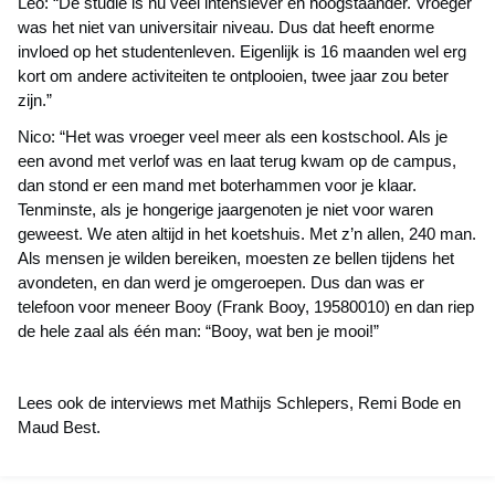
Leo: “De studie is nu veel intensiever en hoogstaander. Vroeger
was het niet van universitair niveau. Dus dat heeft enorme
invloed op het studentenleven. Eigenlijk is 16 maanden wel erg
kort om andere activiteiten te ontplooien, twee jaar zou beter
zijn.”
Nico: “Het was vroeger veel meer als een kostschool. Als je
een avond met verlof was en laat terug kwam op de campus,
dan stond er een mand met boterhammen voor je klaar.
Tenminste, als je hongerige jaargenoten je niet voor waren
geweest. We aten altijd in het koetshuis. Met z’n allen, 240 man.
Als mensen je wilden bereiken, moesten ze bellen tijdens het
avondeten, en dan werd je omgeroepen. Dus dan was er
telefoon voor meneer Booy (Frank Booy, 19580010) en dan riep
de hele zaal als één man: “Booy, wat ben je mooi!”
Lees ook de interviews met Mathijs Schlepers, Remi Bode en
Maud Best.