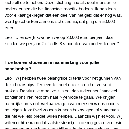
zichzelf op te heffen. Deze stichting had als doel mensen te
ondersteunen die het financieel moeilijk hadden. Ik heb toen
voor elkaar gekregen dat een deel van het geld dat er nog was,
werd geschonken aan ons scholarship, dat ging om 50.000
euro.
Leo: “Uiteindelijk kwamen we op 20.000 euro per jaar, daar
konden we per jaar 2 of zelfs 3 studenten van ondersteunen.”
Hoe komen studenten in aanmerking voor jullie
scholarship?
Leo: “Wij hebben twee belangrijke criteria voor het gunnen van
de scholarships: Ten eerste moet onze steun het verschil
maken. De situatie moet zo zijn dat de student het financieel
zonder ons niet redt om naar Nyenrode te gaan. We krijgen
namelijk soms ook wel aanvragen van mensen wiens ouders
het eigenlijk zelf wel zouden kunnen bekostigen, of studenten
die het wel iets breder willen hebben. Daar zijn wij niet voor. Wij
willen echt iemand dat laatste steuntje in de rug geven voor wie
het anders buiten bereik zou blijven. In de tweede plaats, Leo