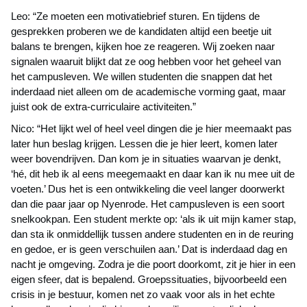
Leo: “Ze moeten een motivatiebrief sturen. En tijdens de
gesprekken proberen we de kandidaten altijd een beetje uit
balans te brengen, kijken hoe ze reageren. Wij zoeken naar
signalen waaruit blijkt dat ze oog hebben voor het geheel van
het campusleven. We willen studenten die snappen dat het
inderdaad niet alleen om de academische vorming gaat, maar
juist ook de extra-curriculaire activiteiten.”
Nico: “Het lijkt wel of heel veel dingen die je hier meemaakt pas
later hun beslag krijgen. Lessen die je hier leert, komen later
weer bovendrijven. Dan kom je in situaties waarvan je denkt,
‘hé, dit heb ik al eens meegemaakt en daar kan ik nu mee uit de
voeten.’ Dus het is een ontwikkeling die veel langer doorwerkt
dan die paar jaar op Nyenrode. Het campusleven is een soort
snelkookpan. Een student merkte op: ‘als ik uit mijn kamer stap,
dan sta ik onmiddellijk tussen andere studenten en in de reuring
en gedoe, er is geen verschuilen aan.’ Dat is inderdaad dag en
nacht je omgeving. Zodra je die poort doorkomt, zit je hier in een
eigen sfeer, dat is bepalend. Groepssituaties, bijvoorbeeld een
crisis in je bestuur, komen net zo vaak voor als in het echte