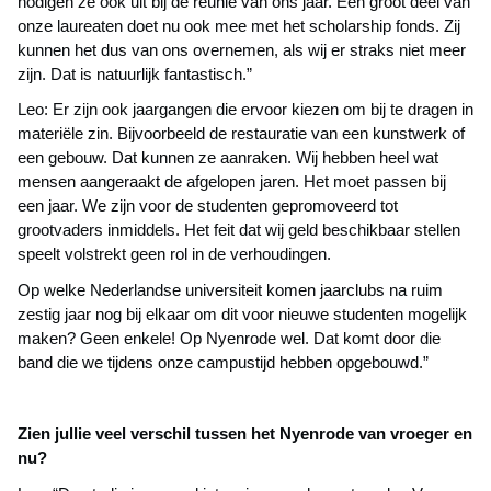
nodigen ze ook uit bij de reünie van ons jaar. Een groot deel van
onze laureaten doet nu ook mee met het scholarship fonds. Zij
kunnen het dus van ons overnemen, als wij er straks niet meer
zijn. Dat is natuurlijk fantastisch.”
Leo: Er zijn ook jaargangen die ervoor kiezen om bij te dragen in
materiële zin. Bijvoorbeeld de restauratie van een kunstwerk of
een gebouw. Dat kunnen ze aanraken. Wij hebben heel wat
mensen aangeraakt de afgelopen jaren. Het moet passen bij
een jaar. We zijn voor de studenten gepromoveerd tot
grootvaders inmiddels. Het feit dat wij geld beschikbaar stellen
speelt volstrekt geen rol in de verhoudingen.
Op welke Nederlandse universiteit komen jaarclubs na ruim
zestig jaar nog bij elkaar om dit voor nieuwe studenten mogelijk
maken? Geen enkele! Op Nyenrode wel. Dat komt door die
band die we tijdens onze campustijd hebben opgebouwd.”
Zien jullie veel verschil tussen het Nyenrode van vroeger en
nu?