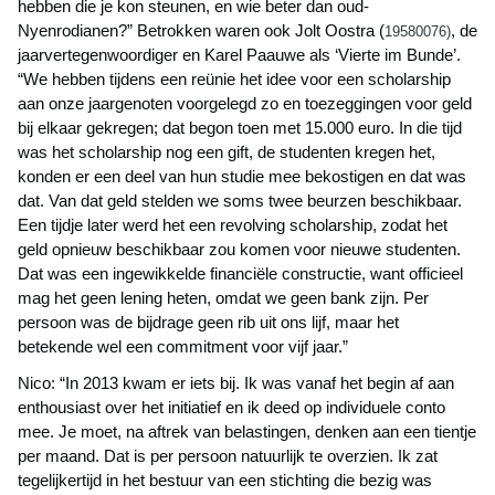
hebben die je kon steunen, en wie beter dan oud-
Nyenrodianen?” Betrokken waren ook Jolt Oostra (
, de
19580076)
jaarvertegenwoordiger en Karel Paauwe als ‘Vierte im Bunde’.
“We hebben tijdens een reünie het idee voor een scholarship
aan onze jaargenoten voorgelegd zo en toezeggingen voor geld
bij elkaar gekregen; dat begon toen met 15.000 euro. In die tijd
was het scholarship nog een gift, de studenten kregen het,
konden er een deel van hun studie mee bekostigen en dat was
dat. Van dat geld stelden we soms twee beurzen beschikbaar.
Een tijdje later werd het een revolving scholarship, zodat het
geld opnieuw beschikbaar zou komen voor nieuwe studenten.
Dat was een ingewikkelde financiële constructie, want officieel
mag het geen lening heten, omdat we geen bank zijn. Per
persoon was de bijdrage geen rib uit ons lijf, maar het
betekende wel een commitment voor vijf jaar.”
Nico: “In 2013 kwam er iets bij. Ik was vanaf het begin af aan
enthousiast over het initiatief en ik deed op individuele conto
mee. Je moet, na aftrek van belastingen, denken aan een tientje
per maand. Dat is per persoon natuurlijk te overzien. Ik zat
tegelijkertijd in het bestuur van een stichting die bezig was