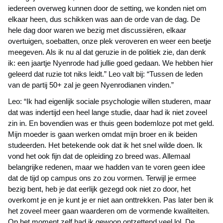
iedereen overweg kunnen door de setting, we konden niet om
elkaar heen, dus schikken was aan de orde van de dag. De
hele dag door waren we bezig met discussiëren, elkaar
overtuigen, soebatten, onze plek veroveren en weer een beetje
meegeven. Als ik nu al dat geruzie in de politiek zie, dan denk
ik: een jaartje Nyenrode had jullie goed gedaan. We hebben hier
geleerd dat ruzie tot niks leidt.” Leo valt bij: “Tussen de leden
van de partij 50+ zal je geen Nyenrodianen vinden.”
Leo: “Ik had eigenlijk sociale psychologie willen studeren, maar
dat was indertijd een heel lange studie, daar had ik niet zoveel
zin in. En bovendien was er thuis geen bodemloze pot met geld.
Mijn moeder is gaan werken omdat mijn broer en ik beiden
studeerden. Het betekende ook dat ik het snel wilde doen. Ik
vond het ook fijn dat de opleiding zo breed was. Allemaal
belangrijke redenen, maar we hadden van te voren geen idee
dat de tijd op campus ons zo zou vormen. Terwijl je ermee
bezig bent, heb je dat eerlijk gezegd ook niet zo door, het
overkomt je en je kunt je er niet aan onttrekken. Pas later ben ik
het zoveel meer gaan waarderen om de vormende kwaliteiten.
Op het moment zelf had ik gewoon ontzettend veel lol. De