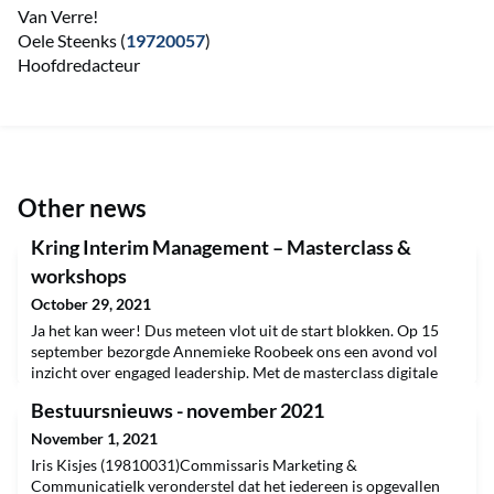
Van Verre!
Oele Steenks (
19720057
)
Hoofdredacteur
Other news
Kring Interim Management – Masterclass &
workshops
October 29, 2021
Ja het kan weer! Dus meteen vlot uit de start blokken. Op 15
september bezorgde Annemieke Roobeek ons een avond vol
inzicht over engaged leadership. Met de masterclass digitale
transformatie werd een maand later op 22 oktober al het
Bestuursnieuws - november 2021
volgende interim event gevierd. In de Ridderzaal (wat is het
toch een feest om daar te vertoeven!) deelde ING-er Harry
November 1, 2021
Oosterhuis samen met IBM digiwizards Brian Lamme
Iris Kisjes (19810031)Commissaris Marketing &
CommunicatieIk veronderstel dat het iedereen is opgevallen