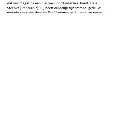
dat ons Magazine een nieuwe Hoofdredacteur heeft, Oele
Steenks (19720057). Hij heeft duidelijk zijn stempel gedrukt
met nieuwe rubrieken als Top Vrouwen en Alumni van Verre.
Het thema Leiderschap na het Coronatijdperk heeft ook indruk
gemaakt. Het was zeer bijzonder alle verhalen van onze Alumn