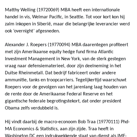
Matthy Welling (19720069) MBA heeft een internationale
handel in vis, Welmar Pacific, in Seattle. Tot voor kort kon hij
zalm inkopen in Siberië, maar die belangrijke leverancier werd
ook ‘overnight’ afgesneden.
Alexander J. Roepers (19770094) MBA daarentegen profiteert
met zijn Amerikaanse equity hedge fund firma Atlantic
Investment Management in New York, van de sterk gestegen
vraag naar defensiematerieel, door zijn deelneming in het
Duitse Rheinmetall. Dat bedrijf fabriceert onder andere
ammunitie, tanks en troopcarriers. Tegelijkertijd waarschuwt
Roepers voor de gevolgen van het jarenlang laag houden van
de rente door de Amerikaanse Federal Reserve en het
gigantische federale begrotingstekort, dat onder president
Obama zelfs verdubbeld is.
Hij vindt daarbij de macro-econoom Bob Traa (19770111) Phd-
MA Economics & Statistics, aan zijn zijde. Traa heeft in
Washington DC een indrukwekkende staat van dienst als IMF-