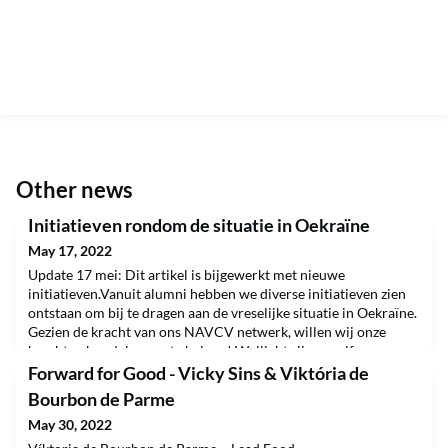
Other news
Initiatieven rondom de situatie in Oekraïne
May 17, 2022
Update 17 mei: Dit artikel is bijgewerkt met nieuwe
initiatieven.Vanuit alumni hebben we diverse initiatieven zien
ontstaan om bij te dragen aan de vreselijke situatie in Oekraïne.
Gezien de kracht van ons NAVCV netwerk, willen wij onze
krachten bundelen om te helpen! Wellicht zijn er zelfs
Nyenrodianen die in Oekraïne wonen en/of werken, zodat we
Forward for Good - Vicky Sins & Viktória de
via hen direct een steentje kunnen bijdragen? Wij
Bourbon de Parme
May 30, 2022