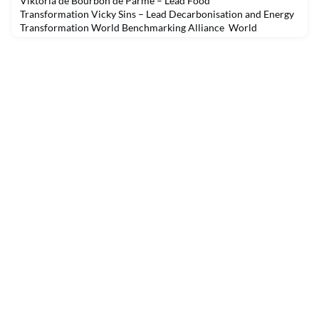
Víktoria de Bourbon de Parme – Lead Food
Transformation Vicky Sins – Lead Decarbonisation and Energy
Transformation World Benchmarking Alliance World
Benchmarking Alliance heeft als missie: “to build a movement
to measure and incentivize business impact towards a
sustainable future that works for everyone. We envision a
society that values the success of business by what it
contributes to the wor