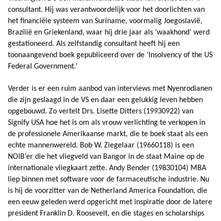
consultant. Hij was verantwoordelijk voor het doorlichten van
het financiële systeem van Suriname, voormalig Joegoslavië,
Brazilië en Griekenland, waar hij drie jaar als ‘waakhond’ werd
gestationeerd. Als zelfstandig consultant heeft hij een
toonaangevend boek gepubliceerd over de ‘Insolvency of the US
Federal Government.’
Verder is er een ruim aanbod van interviews met Nyenrodianen
die zijn geslaagd in de VS en daar een gelukkig leven hebben
opgebouwd. Zo vertelt Drs. Lisette Ditters (19930922) van
Signify USA hoe het is om als vrouw verlichting te verkopen in
de professionele Amerikaanse markt, die te boek staat als een
echte mannenwereld. Bob W. Ziegelaar (19660118) is een
NOIB’er die het vliegveld van Bangor in de staat Maine op de
internationale vliegkaart zette. Andy Bender (19830104) MBA
liep binnen met software voor de farmaceutische industrie. Nu
is hij de voorzitter van de Netherland America Foundation, die
een eeuw geleden werd opgericht met inspiratie door de latere
president Franklin D. Roosevelt, en die stages en scholarships