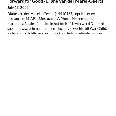
Forward for Good - Diane van der Marel-Geerts
stichting Fight Cancer in actie om geld op te halen voor
kankeronderzoek en preventie. Bovenstaande is wat Jan
July 13, 2022
Hattink op 2 Mei 2022 onder de aandacht bracht tijdens zijn
Diane van der Marel – Geerts (19910167), oprichter en
maintable
bestuurder MIAP – Message In A Photo Na een aantal
marketing & sales functies in het bedrijfsleven werd Diane al
snel nieuwsgierig naar andere dingen. Ze werkte bij War Child,
zette eigen stichtingen op en heeft de Fotoacademie gedaan.
Door het oprichten van Message In A Photo heeft ze veel
verschillende mensen leren kennen. De missie van MI