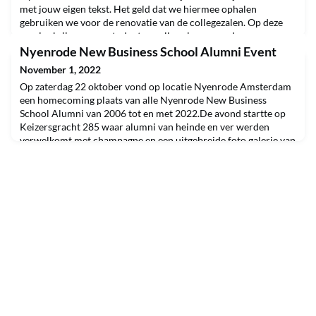
met jouw eigen tekst. Het geld dat we hiermee ophalen
gebruiken we voor de renovatie van de collegezalen. Op deze
manier krijgen onze studenten college in een moderne
omgeving, die bijdraagt aan een prettige studie-omgeving en de
Nyenrode New Business School Alumni Event
Nyenrode Experience. Alumni zoals jij spelen daa
November 1, 2022
Op zaterdag 22 oktober vond op locatie Nyenrode Amsterdam
een homecoming plaats van alle Nyenrode New Business
School Alumni van 2006 tot en met 2022.De avond startte op
Keizersgracht 285 waar alumni van heinde en ver werden
verwelkomt met champagne en een uitgebreide foto galerie van
alle jaargangen! Circa 300 alumni, docenten, medewerkers en
de Founding Fathers genoten van een vijf gangen walkin