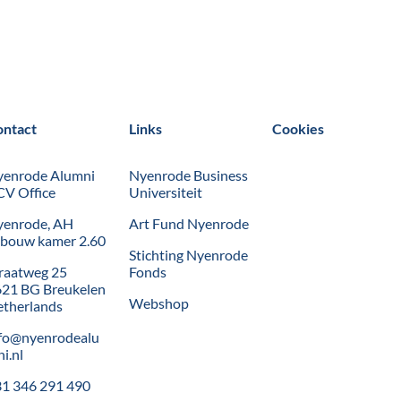
ontact
Links
Cookies
yenrode Alumni
Nyenrode Business
V Office
Universiteit
yenrode, AH
Art Fund Nyenrode
bouw kamer 2.60
Stichting Nyenrode
raatweg 25
Fonds
21 BG Breukelen
Webshop
therlands
fo@nyenrodealu
i.nl
1 346 291 490