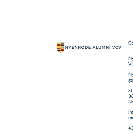
C
N
VC
N
ge
St
36
Ne
in
mn
+3