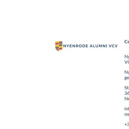
C
N
VC
N
ge
St
36
Ne
in
mn
+3