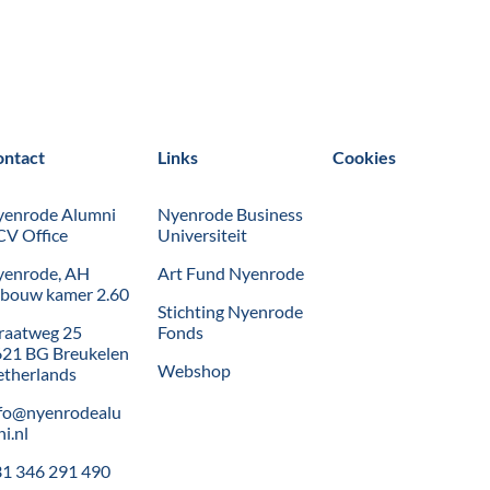
ontact
Links
Cookies
yenrode Alumni
Nyenrode Business
V Office
Universiteit
yenrode, AH
Art Fund Nyenrode
bouw kamer 2.60
Stichting Nyenrode
raatweg 25
Fonds
21 BG Breukelen
Webshop
therlands
fo@nyenrodealu
i.nl
1 346 291 490