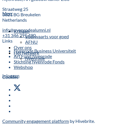
Straatweg 25
Meer
3621 BG Breukelen
Netherlands
info@nyenrodealumni.nl
Kringen
+31 346 291 490
Voorwaarts voor goed
Links
AFNU
Over ons
Nyenrode Business Universiteit
Het Netwerk
Art Fund Nyenrode
Nyenrode
Stichting Nyenrode Fonds
Webshop
Inloggen
Cookies
Community engagement platform
by Hivebrite.