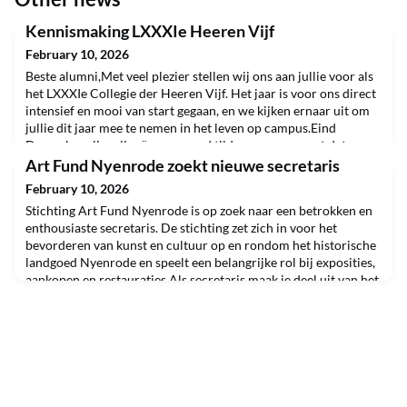
Kennismaking LXXXIe Heeren Vijf
February 10, 2026
Beste alumni,Met veel plezier stellen wij ons aan jullie voor als
het LXXXIe Collegie der Heeren Vijf. Het jaar is voor ons direct
intensief en mooi van start gegaan, en we kijken ernaar uit om
jullie dit jaar mee te nemen in het leven op campus.Eind
December zijn wij geïnaugureerd tijdens een moment dat voor
ons bijzonder waardevol was. De aanwezigheid van
Art Fund Nyenrode zoekt nieuwe secretaris
medestudenten, ouders en medewerkers van
February 10, 2026
Stichting Art Fund Nyenrode is op zoek naar een betrokken en
enthousiaste secretaris. De stichting zet zich in voor het
bevorderen van kunst en cultuur op en rondom het historische
landgoed Nyenrode en speelt een belangrijke rol bij exposities,
aankopen en restauraties.Als secretaris maak je deel uit van het
dagelijks bestuur en draag je bij aan goed bestuur,
beleidsontwikkeling en de verdere prof