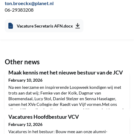
ton.broeckx@planet.nl
06-29383208
Vacature Secretaris AFN.docx
Other news
Maak kennis met het nieuwe bestuur van de JCV
February 10, 2026
Na een leerzame en inspirerende Loopweek kondigen wij met
trots aan dat wij; Femke van der Kolk, Dagmar van
Bloemendaal, Lucy Stol, Daniel Stelzer en Senna Haselager,
samen het XVe Collegie der Raedt van Vijf vormen.Met ons
vijven kijken wij vol enthousiasme en ambitie naar het komende
verenigingsjaar. Wij zien veel kansen en mogelijkheden om de
Vacatures Hoofdbestuur VCV
JCV verder te versterken en te laten groeien. Het is
February 12, 2026
Vacatures in het bestuur: Bouw mee aan onze alumni-