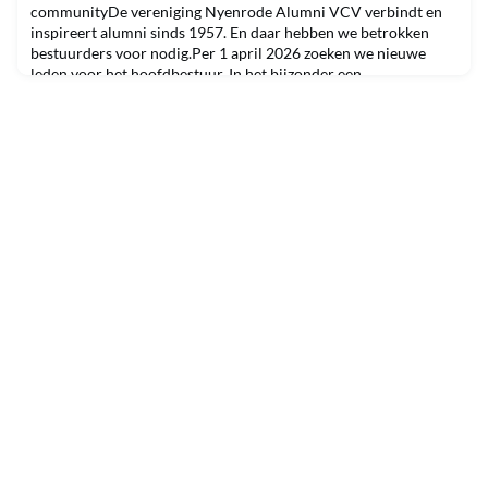
communityDe vereniging Nyenrode Alumni VCV verbindt en
inspireert alumni sinds 1957. En daar hebben we betrokken
bestuurders voor nodig.Per 1 april 2026 zoeken we nieuwe
leden voor het hoofdbestuur. In het bijzonder een
penningmeester en een commissaris ICT. Daarnaast nodigen we
leden nadrukkelijk uit om zich ook voor andere bestuursrollen
te meld