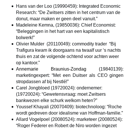
Hans van der Loo (19990459): Integrated Economic
Research: “De Zwitsers zitten in het centrum van de
donut, maar maken er geen deel vanuit.”
Madeleine Kemna, (19850036): Chief Economist:
“Beleggingen in het hart van een kapitalistisch
bolwerk!”
Olivier Mulder (20110049): commodity trader “Bij
Trafigura kwam ik doorgaans na twaalf uur ‘s nachts
thuis en zat de volgende ochtend voor achten weer
op kantoor.”
Annemarie Braunius-Zondag (
19840139):
marketingexpert: “Met een Duitser als CEO gingen
stropdassen af bij Nestlé!”
Carel Jongbloed (19720024): ondernemer:
(19720024): “Gewetensvraag: moet Zwitsers
bankwezen elke schurk welkom heten?”
Youssef Khayali (20070409): biotechnoloog: “Roche
wordt gedreven door idealisme van Hoffman-familie.”
Allard Vogelpoel (20080524): marketeer (20080524):
“Roger Federer en Robert de Niro worden ingezet