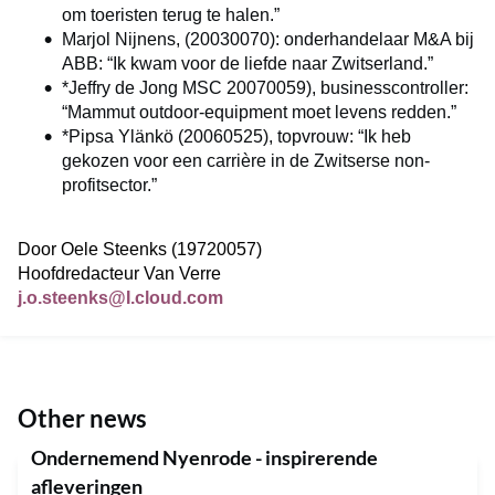
om toeristen terug te halen.”
Marjol Nijnens, (20030070): onderhandelaar M&A bij
ABB: “Ik kwam voor de liefde naar Zwitserland.”
*Jeffry de Jong MSC 20070059), businesscontroller:
“Mammut outdoor-equipment moet levens redden.”
*Pipsa Ylänkö (20060525), topvrouw: “Ik heb
gekozen voor een carrière in de Zwitserse non-
profitsector.”
Door Oele Steenks (19720057)
Hoofdredacteur Van Verre
j.o.steenks@I.cloud.com
Other news
Ondernemend Nyenrode - inspirerende
afleveringen