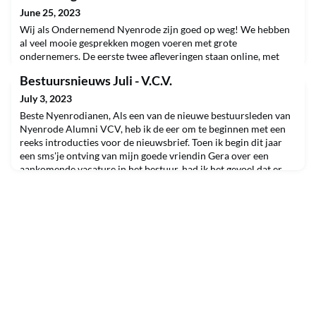
June 25, 2023
Wij als Ondernemend Nyenrode zijn goed op weg! We hebben
al veel mooie gesprekken mogen voeren met grote
ondernemers. De eerste twee afleveringen staan online, met
Peter-Paul van Amberscript en Rene van XXL-nutrition. Deze
Bestuursnieuws Juli - V.C.V.
week komt onze derde Podcast online, met als gast Jasper
Lijfering van AmsterdamVintageWatches. Ook een leuk en
July 3, 2023
inspirerend verhaal gedreven uit passie. Voor komende zomer
Beste Nyenrodianen, Als een van de nieuwe bestuursleden van
staan
Nyenrode Alumni VCV, heb ik de eer om te beginnen met een
reeks introducties voor de nieuwsbrief. Toen ik begin dit jaar
een sms'je ontving van mijn goede vriendin Gera over een
aankomende vacature in het bestuur, had ik het gevoel dat er
nieuwe avonturen aan zaten te komen. Na een kennismaking
met de bestuursleden schreef ik de sollicita