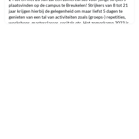
plaatsvinden op de campus te Breukelen! Strijkers van 8 tot 21
jaar krijgen hierbij de gelegenheid om maar liefst 5 dagen te
genieten van een tal van activiteiten zoals (groeps-) repetities,
workshops, masterclasses, recitals etc. Het zomerkamp 2023 is
een nieuwe samenwerking tussen Nyenrode Business
Universiteit en Jonge Strijkers Ned