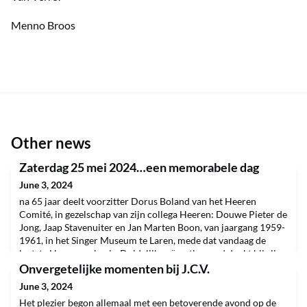
Menno Broos
Other news
Zaterdag 25 mei 2024…een memorabele dag
June 3, 2024
na 65 jaar deelt voorzitter Dorus Boland van het Heeren
Comité, in gezelschap van zijn collega Heeren: Douwe Pieter de
Jong, Jaap Stavenuiter en Jan Marten Boon, van jaargang 1959-
1961, in het Singer Museum te Laren, mede dat vandaag de
laatste Homecoming is. Duidelijk geëmotioneerd dankt hij zijn
“maten” in het bijzijn van hun partners en blikt terug op een
Onvergetelijke momenten bij J.C.V.
indrukwekkende reeks Homecomings die ze
June 3, 2024
Het plezier begon allemaal met een betoverende avond op de