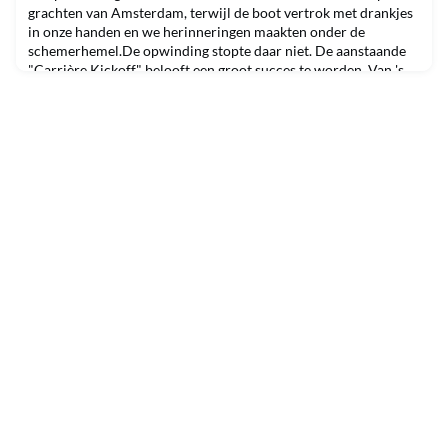
grachten van Amsterdam, terwijl de boot vertrok met drankjes
in onze handen en we herinneringen maakten onder de
schemerhemel.De opwinding stopte daar niet. De aanstaande
"Carrière Kickoff" belooft een groot succes te worden. Van 's
ochtends tot 's avonds zullen studenten zich onderdompelen in
workshops die een schat aan leerervaringen bie