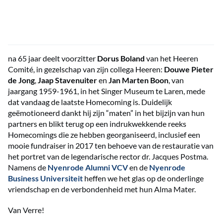
na 65 jaar deelt voorzitter
Dorus Boland
van het Heeren
Comité, in gezelschap van zijn collega Heeren:
Douwe Pieter
de Jong
,
Jaap Stavenuiter
en
Jan Marten Boon
, van
jaargang 1959-1961, in het Singer Museum te Laren, mede
dat vandaag de laatste Homecoming is. Duidelijk
geëmotioneerd dankt hij zijn “maten” in het bijzijn van hun
partners en blikt terug op een indrukwekkende reeks
Homecomings die ze hebben georganiseerd, inclusief een
mooie fundraiser in 2017 ten behoeve van de restauratie van
het portret van de legendarische rector dr. Jacques Postma.
Namens de
Nyenrode Alumni VCV
en de
Nyenrode
Business Universiteit
heffen we het glas op de onderlinge
vriendschap en de verbondenheid met hun Alma Mater.
Van Verre!