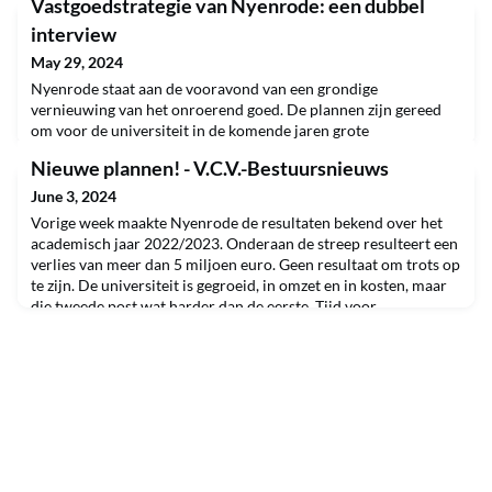
Vastgoedstrategie van Nyenrode: een dubbel
interview
May 29, 2024
Nyenrode staat aan de vooravond van een grondige
vernieuwing van het onroerend goed. De plannen zijn gereed
om voor de universiteit in de komende jaren grote
investeringen te doen. Tegelijk is het kasteel toe aan
Nieuwe plannen! - V.C.V.-Bestuursnieuws
grootschalig onderhoud, maar de daarvoor benodigde
middelen kunnen niet uit de begroting van de universiteit
June 3, 2024
komen. Jeroen van den Biggelaar, bestuurslid van Stichting
Vorige week maakte Nyenrode de resultaten bekend over het
Nyenrode en voorzit
academisch jaar 2022/2023. Onderaan de streep resulteert een
verlies van meer dan 5 miljoen euro. Geen resultaat om trots op
te zijn. De universiteit is gegroeid, in omzet en in kosten, maar
die tweede post wat harder dan de eerste. Tijd voor
ombuigingen en gerichte investeringen, zonder dat de groei van
de omzet afzwakt.Waar ook investerin