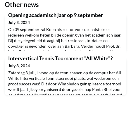
Other news
Opening academisch jaar op 9 september
July 3, 2024
Op 09 september zal Koen als rector voor de laatste keer
iedereen welkom heten bij de opening van het academisch jaar.
Bij die gelegenheid draagt hij het rectoraat, totdat er een
opvolger is gevonden, over aan Barbara. Verder houdt Prof. dr.
ir Jan Rotmans een lezing over de grote transitievraagstukken
van deze tijd. Hij pleit voor een actievere rol van de
Intervertical Tennis Tournament "All White"?
academische wereld en het individu. Mense
July 3, 2024
Zaterdag 3 juli jl. vond op de tennisbanen op de campus het All
White Interverticale Tennistoernooi plaats, wat wederom een
groot succes was! Dit door Wimbledon geïnspireerde toernooi
wordt jaarlijks georganiseerd door gezelschap Panta Rhei voor
de leden van alle verticale verbanden op campus, waarbij zowel
de campus lichting als de alumni van harte uitgenodigd zijn.
Ook dit jaar waren de vertical