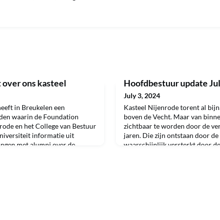
 over ons kasteel
Hoofdbestuur update Juli
July 3, 2024
eeft in Breukelen een
Kasteel Nijenrode torent al bij
nden waarin de Foundation
boven de Vecht. Maar van binn
rode en het College van Bestuur
zichtbaar te worden door de ver
versiteit informatie uit
jaren. Die zijn ontstaan door d
gingen met alumni over de
waarschijnlijk versterkt door de
Voor iedereen die niet aanwezig
waterstand de afgelopen jaren.D
slag van het eerste deel van de
uitdagingen waarover de Found
ies van Pet
College van Bestuur met alumni