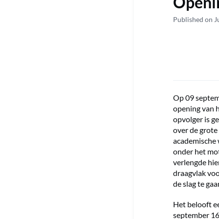
Openin
Published on J
Op 09 septemb
opening van he
opvolger is g
over de grote 
academische w
onder het mot
verlengde hie
draagvlak voo
de slag te gaa
Het belooft e
september 16