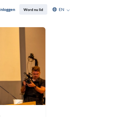
Select an available language
Inloggen
EN
Word nu lid