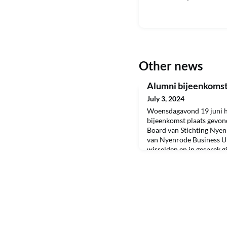
Other news
Alumni bijeenkomst
July 3, 2024
Woensdagavond 19 juni h
bijeenkomst plaats gevo
Board van Stichting Nyen
van Nyenrode Business Uni
wisselden en in gesprek 
toekomst van ons kasteel.
was bijgaand een videover
bijeenkomst: de presentat