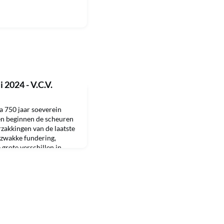
 2024 - V.C.V.
na 750 jaar soeverein
en beginnen de scheuren
zakkingen van de laatste
e zwakke fundering,
 grote verschillen in
it is één van de
ation Board en het
 in dia