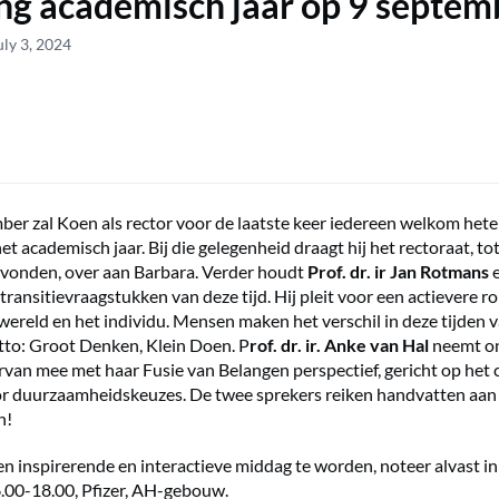
g academisch jaar op 9 septem
uly 3, 2024
er zal Koen als rector voor de laatste keer iedereen welkom heten
t academisch jaar. Bij die gelegenheid draagt hij het rectoraat, to
evonden, over aan Barbara. Verder houdt
Prof. dr. ir Jan Rotmans
e
transitievraagstukken van deze tijd. Hij pleit voor een actievere ro
ereld en het individu. Mensen maken het verschil in deze tijden v
to: Groot Denken, Klein Doen. P
rof. dr. ir. Anke van Hal
neemt on
rvan mee met haar Fusie van Belangen perspectief, gericht op het 
r duurzaamheidskeuzes. De twee sprekers reiken handvatten aan 
n!
en inspirerende en interactieve middag te worden, noteer alvast in
.00-18.00, Pfizer, AH-gebouw.