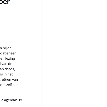
ber
 bij de
tdat er een
en lezing
l van de
an chaos,
s in het
creëren van
om zelf aan
 je agenda: 09