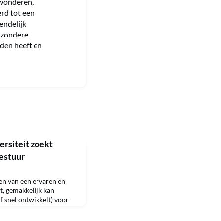
ewonderen,
erd tot een
endelijk
ijzondere
eden heeft en
rsiteit zoekt
Bestuur
den van een ervaren en
t, gemakkelijk kan
f snel ontwikkelt) voor
is bekend met
ng binnen het private