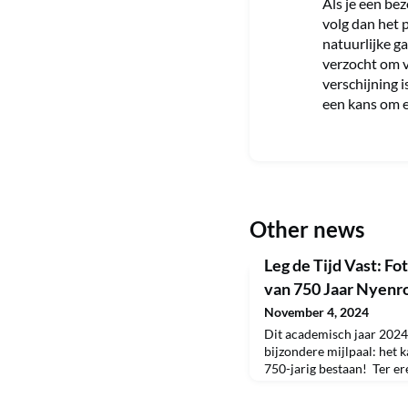
Als je een be
volg dan het p
natuurlijke g
verzocht om v
verschijning i
een kans om e
Other news
Leg de Tijd Vast: Fo
van 750 Jaar Nyenr
November 4, 2024
Dit academisch jaar 2024
bijzondere mijlpaal: het k
750-jarig bestaan! Ter er
mijlpaal organiseert het
overzichtstentoonstelling