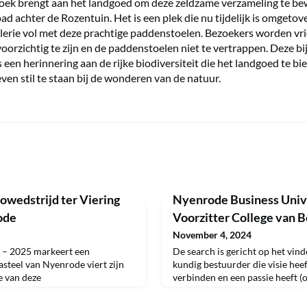
zoek brengt aan het landgoed om deze zeldzame verzameling te b
ad achter de Rozentuin. Het is een plek die nu tijdelijk is omgetov
alerie vol met deze prachtige paddenstoelen. Bezoekers worden vri
oorzichtig te zijn en de paddenstoelen niet te vertrappen. Deze b
s een herinnering aan de rijke biodiversiteit die het landgoed te bi
ven stil te staan bij de wonderen van de natuur.
towedstrijd ter Viering
Nyenrode Business Unive
ode
Voorzitter College van 
November 4, 2024
 – 2025 markeert een
De search is gericht op het vin
asteel van Nyenrode viert zijn
kundig bestuurder die visie heef
e van deze
verbinden en een passie heeft (o
 Nyenrode Art Fund een unieke
Nyenrode. De ideale kandidaat 
: ‘750 jaar Nijenrode op
kennisorganisaties, heeft ervari