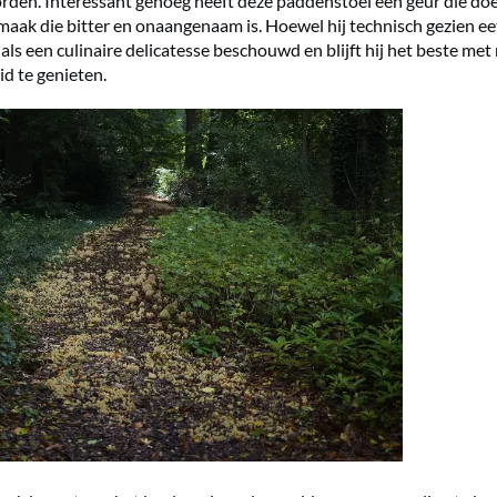
den. Interessant genoeg heeft deze paddenstoel een geur die do
smaak die bitter en onaangenaam is. Hoewel hij technisch gezien eet
 als een culinaire delicatesse beschouwd en blijft hij het beste met
id te genieten.