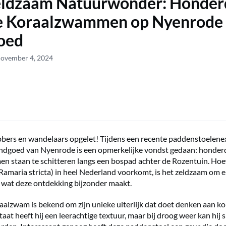
eldzaam Natuurwonder: Honder
e Koraalzwammen op Nyenrode
oed
November 4, 2024
bers en wandelaars opgelet! Tijdens een recente paddenstoelene
andgoed van Nyenrode is een opmerkelijke vondst gedaan: honder
 staan te schitteren langs een bospad achter de Rozentuin. Hoe
amaria stricta) in heel Nederland voorkomt, is het zeldzaam om e
n, wat deze ontdekking bijzonder maakt.
aalzwam is bekend om zijn unieke uiterlijk dat doet denken aan kor
staat heeft hij een leerachtige textuur, maar bij droog weer kan hij 