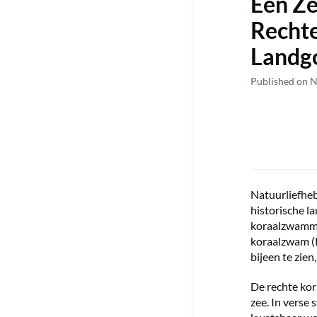
Een Z
Recht
Landg
Published on 
Natuurliefheb
historische l
koraalzwammen
koraalzwam (R
bijeen te zie
De rechte kor
zee. In verse 