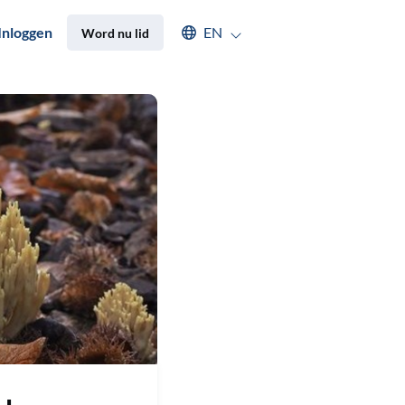
Select an available language
Inloggen
EN
Word nu lid