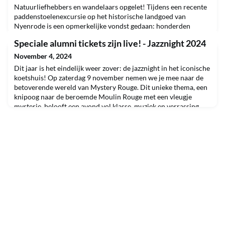
Natuurliefhebbers en wandelaars opgelet! Tijdens een recente
paddenstoelenexcursie op het historische landgoed van
Nyenrode is een opmerkelijke vondst gedaan: honderden
rechte koraalzwammen staan te schitteren langs een bospad
Speciale alumni tickets zijn live! - Jazznight 2024
achter de Rozentuin. Hoewel de rechte koraalzwam (Ramaria
stricta) in heel Nederland voorkomt, is het zeldzaam om er
November 4, 2024
zoveel bijeen te zien, wat deze ontdekking bijzonder maa
Dit jaar is het eindelijk weer zover: de jazznight in het iconische
koetshuis! Op zaterdag 9 november nemen we je mee naar de
betoverende wereld van Mystery Rouge. Dit unieke thema, een
knipoog naar de beroemde Moulin Rouge met een vleugje
mysterie, belooft een avond vol klasse, muziek en verrassing.
Zet je mooiste masker op en dompel je onder in de charme van
de nacht.De deuren openen om 21.00 uu