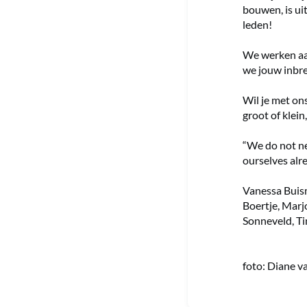
bouwen, is u
leden!
We werken aan
we jouw inbr
Wil je met on
groot of klei
“We do not ne
ourselves alre
Vanessa Buism
Boertje, Marj
Sonneveld, Ti
foto: Diane v