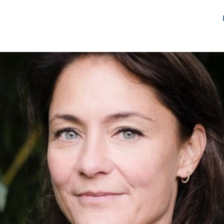
gen
Over ons
Het Netwerk