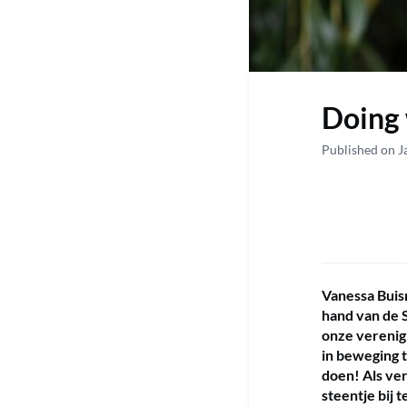
Doing 
Published on J
Vanessa Buis
hand van de 
onze verenigi
in beweging 
doen! Als ver
steentje bij 