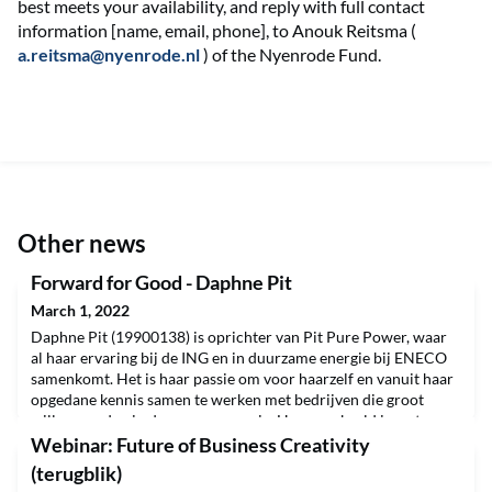
best meets your availability, and reply with full contact
information [name, email, phone], to Anouk Reitsma (
a.reitsma@nyenrode.nl
) of the Nyenrode Fund.
Other news
Forward for Good - Daphne Pit
March 1, 2022
Daphne Pit (19900138) is oprichter van Pit Pure Power, waar
al haar ervaring bij de ING en in duurzame energie bij ENECO
samenkomt. Het is haar passie om voor haarzelf en vanuit haar
opgedane kennis samen te werken met bedrijven die groot
willen worden in duurzame energie. Haar werkveld is met name
Afrika en Azië. Zo heeft ze bijvoorbeeld in Burkino Faso met de
Webinar: Future of Business Creativity
VN een fonds opgericht waarmee bedri
(terugblik)