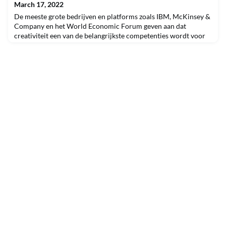
March 17, 2022
De meeste grote bedrijven en platforms zoals IBM, McKinsey &
Company en het World Economic Forum geven aan dat
creativiteit een van de belangrijkste competenties wordt voor
de CEO van morgen.Creativiteit: mens of computerVorige
maand heeft Ernst Jan van Batenburg ons getrakteerd op een
webinar dat een vervolg was op zijn eerdere masterclass over
Systematic Incentive Thinking (SIT). Deze wetenschap