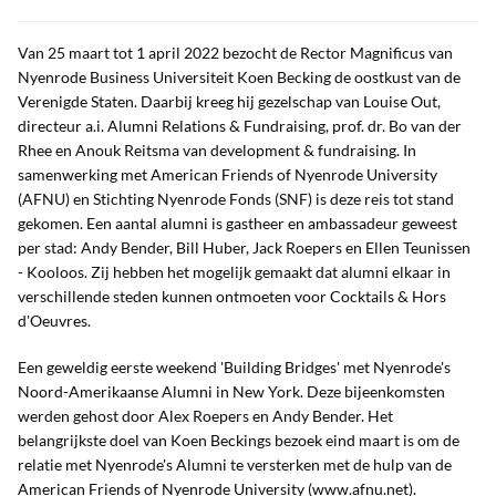
Van 25 maart tot 1 april 2022 bezocht de Rector Magnificus van
Nyenrode Business Universiteit Koen Becking de oostkust van de
Verenigde Staten. Daarbij kreeg hij gezelschap van Louise Out,
directeur a.i. Alumni Relations & Fundraising, prof. dr. Bo van der
Rhee en Anouk Reitsma van development & fundraising. In
samenwerking met American Friends of Nyenrode University
(AFNU) en Stichting Nyenrode Fonds (SNF) is deze reis tot stand
gekomen. Een aantal alumni is gastheer en ambassadeur geweest
per stad: Andy Bender, Bill Huber, Jack Roepers en Ellen Teunissen
- Kooloos. Zij hebben het mogelijk gemaakt dat alumni elkaar in
verschillende steden kunnen ontmoeten voor Cocktails & Hors
d'Oeuvres.
Een geweldig eerste weekend 'Building Bridges' met Nyenrode's
Noord-Amerikaanse Alumni in New York. Deze bijeenkomsten
werden gehost door Alex Roepers en Andy Bender. Het
belangrijkste doel van Koen Beckings bezoek eind maart is om de
relatie met Nyenrode's Alumni te versterken met de hulp van de
American Friends of Nyenrode University (www.afnu.net).