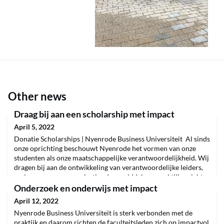
Other news
Draag bij aan een scholarship met impact
April 5, 2022
Donatie Scholarships | Nyenrode Business Universiteit Al sinds
onze oprichting beschouwt Nyenrode het vormen van onze
studenten als onze maatschappelijke verantwoordelijkheid. Wij
dragen bij aan de ontwikkeling van verantwoordelijke leiders,
ondernemers en organisaties door middel van praktijkgericht
onderwijs en onderzoek. Onze focus ligt niet alleen op het
Onderzoek en onderwijs met impact
overbrengen van academische kennis, m
April 12, 2022
Nyenrode Business Universiteit is sterk verbonden met de
praktijk en daarom richten de faculteitsleden zich op impactvol