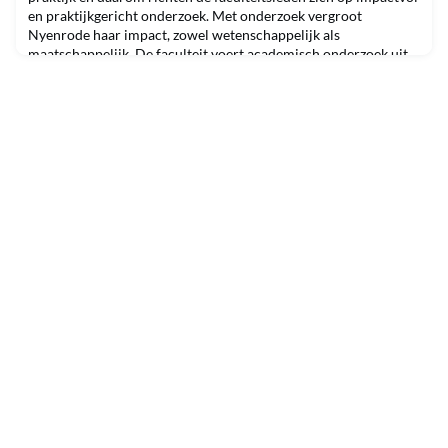
en praktijkgericht onderzoek. Met onderzoek vergroot
Nyenrode haar impact, zowel wetenschappelijk als
maatschappelijk. De faculteit voert academisch onderzoek uit
en legt sinds 2020 de behaalde impact vast in impact cases. Een
impact case omvat een portfolio van onderzoek rondom