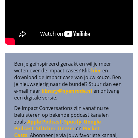
Ben je geïnspireerd geraakt en wil je meer
weten over de impact cases? Klik
hier
en
download de impact case van jouw keuze. Ben
je nieuwsgierig naar de bundel? Stuur dan een
e-mail naar
library@nyenrode.nl
en ontvang
een digitale versie.
De Impact Conversations zijn vanaf nu te
beluisteren op bekende podcast kanalen
zoals
Apple Podcast
,
Spotify
,
Google
Podcast
,
Stitcher
,
Deezer
en
Pocket
Casts
.
Abonneer je via jouw favoriete kanaal,