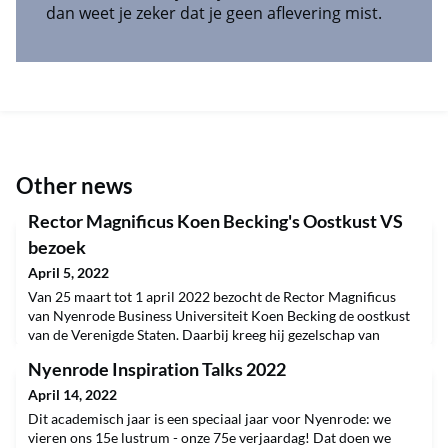
dan weet je zeker dat je geen aflevering mist.
Other news
Rector Magnificus Koen Becking's Oostkust VS
bezoek
April 5, 2022
Van 25 maart tot 1 april 2022 bezocht de Rector Magnificus
van Nyenrode Business Universiteit Koen Becking de oostkust
van de Verenigde Staten. Daarbij kreeg hij gezelschap van
Louise Out, directeur a.i. Alumni Relations & Fundraising, prof.
Nyenrode Inspiration Talks 2022
dr. Bo van der Rhee en Anouk Reitsma van development &
fundraising. In samenwerking met American Friends of
April 14, 2022
Nyenrode University (AFNU) en Stichting Nyenrode F
Dit academisch jaar is een speciaal jaar voor Nyenrode: we
vieren ons 15e lustrum - onze 75e verjaardag! Dat doen we