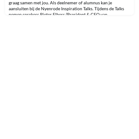
graag samen met jou. Als deelnemer of alumnus kan je
aansluiten bij de Nyenrode Inspiration Talks. Tijdens de Talks
nemen sprekers Pieter Elbers (President & CEO van
KLM), Pieter van den Hoogenband (drievoudig Olympisch
zwemkampioen) en Merel Pontier (advocate) je mee in hun
levensv