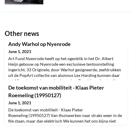
Other news
Andy Warhol op Nyenrode
June 1, 2021
Art Fund Nyenrode heeft op het ogenblik in het Dr. Albert
Heijn gebouw op Nyenrode een exclusieve tentoonstelling
ingericht. 33 Originele, door Warhol gesigneerde, zeefdrukken
uit de PopArt collectie van alumnus Lex Harding kunnen daar
tot 15 september bewonderd worden. Zeer binnenkort zullen
de RIVM-beperkingen dusdanig verruimd zijn, dat die
De toekomst van mobiliteit - Klaas Pieter
tentoonstelling weer door bezoekers bezocht kan worden
Roemeling (19950127)
June 1, 2021
De toekomst van mobiliteit - Klaas Pieter
Roemeling (19950127) Van thuiswerken naar straks weer in de
file staan, maar dan elektrisch We kunnen het ons bijna niet
meer voorstellen, in de file staan om naar kantoor te gaan, en