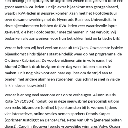
Een belangrijke bijdrage is de afgelopen weken ook geleverd door een
groot aantal RVA-leden. Er zijn extra bijeenkomsten georganiseerd,
waarbij RVA-leden in gesprek konden gaan met het Hoofdbestuur
over de samenwerking met de Nyenrode Business Universiteit. In
deze bijeenkomsten hebben de RVA-leden zeer waardevolle input
geleverd, die het Hoofdbestuur mee zal nemen in het vervolg. Wij
bedanken alle aanwezigen voor hun betrokkenheid en kritische blik!
Verder hebben wij heel veel om naar uit te kijken. Onze eerste fysieke
bijeenkomst sinds tijdens staat eindelijk weer op het programma: de
Oldtimer- Cabriodag! De voorbereidingen zijn in volle gang, het
Alumni Office is druk bezig om deze dag weer tot een succes te
maken. Er is nog plek voor een paar equipes om de strijd aan te
binden met andere alumni en studenten, dus schrijf je snel in via de
link in deze nieuwsbrief!
Verder is er nog veel meer om ons op te verheugen. Alumnus Kris
Rote (19910304) n
odigt jou in deze nieuwsbrief persoonlijk uit om
een reeks bijzondere (online) bijeenkomsten bij te wonen: tijdens
vier interactieve, online sessies nemen sprekers Dennis Karpes
(oprichter Justdiggit en Dance4Life), Peter van Uhm (generaal buiten
dienst), Carolijn Brouwer (eerste vrouwelijke winnares Volvo Ocean